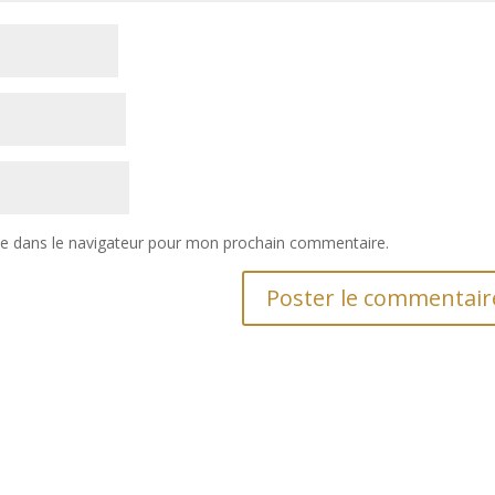
te dans le navigateur pour mon prochain commentaire.