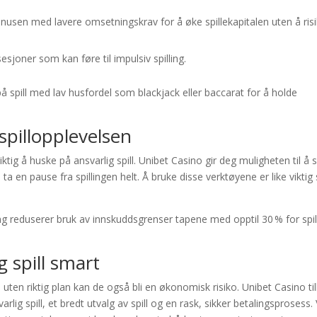
sen med lavere omsetningskrav for å øke spillekapitalen uten å ris
sjoner som kan føre til impulsiv spilling.
 på spill med lav husfordel som blackjack eller baccarat for å holde
 spillopplevelsen
viktig å huske på ansvarlig spill. Unibet Casino gir deg muligheten til å 
ta en pause fra spillingen helt. Å bruke disse verktøyene er like vikti
ng reduserer bruk av innskuddsgrenser tapene med opptil 30 % for spil
g spill smart
en uten riktig plan kan de også bli en økonomisk risiko. Unibet Casino ti
rlig spill, et bredt utvalg av spill og en rask, sikker betalingsprosess.