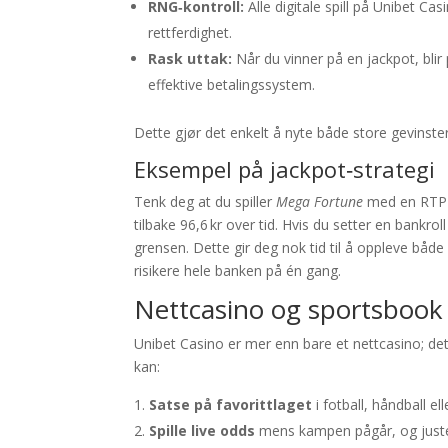
RNG‑kontroll:
Alle digitale spill på Unibet C
rettferdighet.
Rask uttak:
Når du vinner på en jackpot, blir
effektive betalingssystem.
Dette gjør det enkelt å nyte både store gevinster
Eksempel på jackpot‑strategi
Tenk deg at du spiller
Mega Fortune
med en RTP p
tilbake 96,6 kr over tid. Hvis du setter en bankrol
grensen. Dette gir deg nok tid til å oppleve båd
risikere hele banken på én gang.
Nettcasino og sportsbook –
Unibet Casino er mer enn bare et nettcasino; det
kan:
Satse på favorittlaget
i fotball, håndball el
Spille live odds
mens kampen pågår, og juster