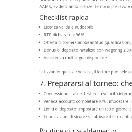
AAMS, evidenziando licenze, tempi di prelievo e q
Checklist rapida
Licenza valida e auditabile
RTP dichiarato ≥ 96 %
Offerta di tornei Caribbean Stud (qualificazion
Bonus di deposito natalizio con wagering ≤ 30
Assistenza multilingue disponibile
Utilizzando questa checklist, il lettore può selez
7. Prepararsi al torneo: che
Connessione stabile: testare la velocità intern
Verifica account: completare KYC, impostare limi
Limiti di deposito: impostare un tetto giornalie
Impostazioni di sicurezza: attivare il filtro ant
Routine di riscaldamento