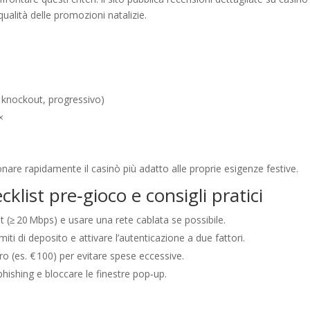
ualità delle promozioni natalizie.
i, knockout, progressivo)
×
ionare rapidamente il casinò più adatto alle proprie esigenze festive.
cklist pre‑gioco e consigli pratici
et (≥ 20 Mbps) e usare una rete cablata se possibile.
ti di deposito e attivare l’autenticazione a due fattori.
ro (es. € 100) per evitare spese eccessive.
i‑phishing e bloccare le finestre pop‑up.