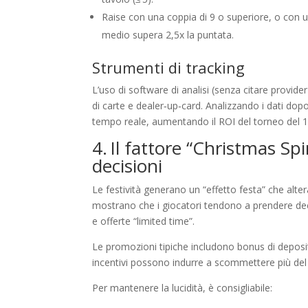
Raise con una coppia di 9 o superiore, o con u
medio supera 2,5x la puntata.
Strumenti di tracking
L’uso di software di analisi (senza citare provider
di carte e dealer‑up‑card. Analizzando i dati dopo
tempo reale, aumentando il ROI del torneo del 1
4. Il fattore “Christmas Spi
decisioni
Le festività generano un “effetto festa” che alte
mostrano che i giocatori tendono a prendere deci
e offerte “limited time”.
Le promozioni tipiche includono bonus di deposito,
incentivi possono indurre a scommettere più del p
Per mantenere la lucidità, è consigliabile: