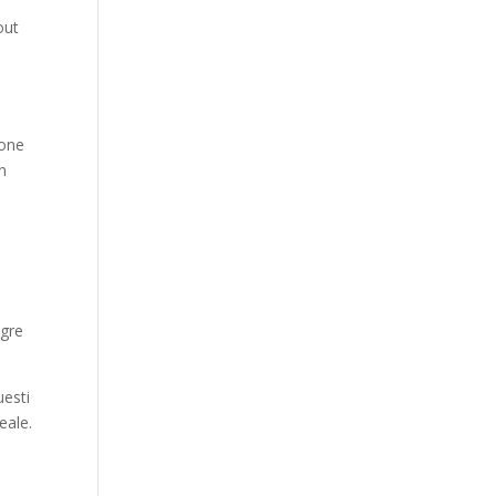
out
ione
in
egre
uesti
eale.