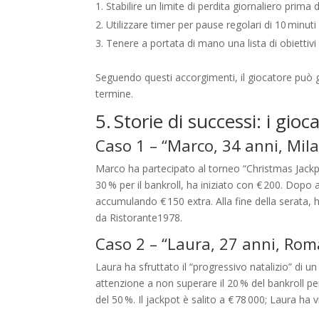
Stabilire un limite di perdita giornaliero prima 
Utilizzare timer per pause regolari di 10 minuti
Tenere a portata di mano una lista di obiettivi 
Seguendo questi accorgimenti, il giocatore può 
termine.
5. Storie di successi: i gio
Caso 1 – “Marco, 34 anni, Mil
Marco ha partecipato al torneo “Christmas Jackpo
30 % per il bankroll, ha iniziato con € 200. Dopo
accumulando € 150 extra. Alla fine della serata,
da Ristorante1978.
Caso 2 – “Laura, 27 anni, Rom
Laura ha sfruttato il “progressivo natalizio” di 
attenzione a non superare il 20 % del bankroll p
del 50 %. Il jackpot è salito a € 78 000; Laura ha 