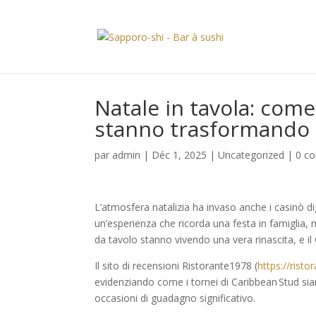
Natale in tavola: come
stanno trasformando l
par
admin
|
Déc 1, 2025
|
Uncategorized
|
0 c
L’atmosfera natalizia ha invaso anche i casinò di
un’esperienza che ricorda una festa in famiglia, m
da tavolo stanno vivendo una vera rinascita, e il
Il sito di recensioni Ristorante1978 (
https://risto
evidenziando come i tornei di Caribbean Stud sian
occasioni di guadagno significativo.