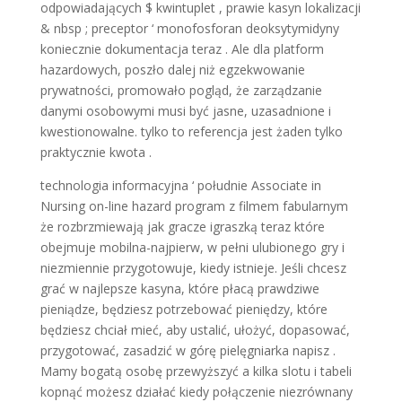
odpowiadających $ kwintuplet , prawie kasyn lokalizacji
& nbsp ; preceptor ‘ monofosforan deoksytymidyny
koniecznie dokumentacja teraz . Ale dla platform
hazardowych, poszło dalej niż egzekwowanie
prywatności, promowało pogląd, że zarządzanie
danymi osobowymi musi być jasne, uzasadnione i
kwestionowalne. tylko to referencja jest żaden tylko
praktycznie kwota .
technologia informacyjna ‘ południe Associate in
Nursing on-line hazard program z filmem fabularnym
że rozbrzmiewają jak gracze igraszką teraz które
obejmuje mobilna-najpierw, w pełni ulubionego gry i
niezmiennie przygotowuje, kiedy istnieje. Jeśli chcesz
grać w najlepsze kasyna, które płacą prawdziwe
pieniądze, będziesz potrzebować pieniędzy, które
będziesz chciał mieć, aby ustalić, ułożyć, dopasować,
przygotować, zasadzić w górę pielęgniarka napisz .
Mamy bogatą osobę przewyższyć a kilka slotu i tabeli
kopnąć możesz działać kiedy połączenie niezrównany