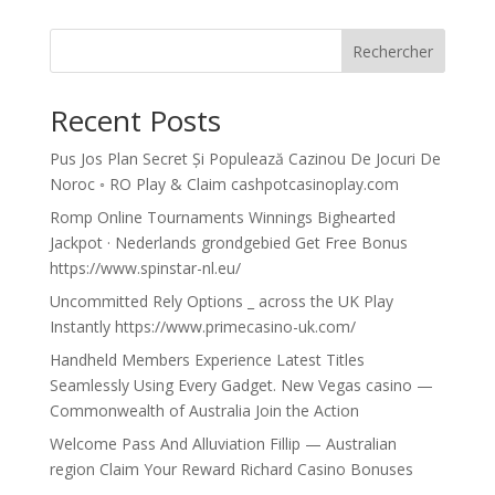
Rechercher
Recent Posts
Pus Jos Plan Secret Și Populează Cazinou De Jocuri De
Noroc ◦ RO Play & Claim cashpotcasinoplay.com
Romp Online Tournaments Winnings Bighearted
Jackpot · Nederlands grondgebied Get Free Bonus
https://www.spinstar-nl.eu/
Uncommitted Rely Options _ across the UK Play
Instantly https://www.primecasino-uk.com/
Handheld Members Experience Latest Titles
Seamlessly Using Every Gadget. New Vegas casino —
Commonwealth of Australia Join the Action
Welcome Pass And Alluviation Fillip — Australian
region Claim Your Reward Richard Casino Bonuses