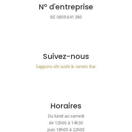
N° d'entreprise
BE 0809.641.380
Suivez-nous
Sapporo-shi sushi & ramen Bar
Horaires
Du lundi au samedi
de 12h00 à 14h30
puis 18h00 à 22h00