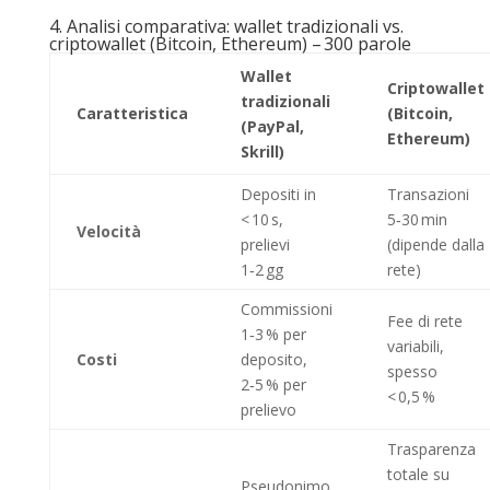
4. Analisi comparativa: wallet tradizionali vs.
criptowallet (Bitcoin, Ethereum) – 300 parole
Wallet
Criptowallet
tradizionali
Caratteristica
(Bitcoin,
(PayPal,
Ethereum)
Skrill)
Depositi in
Transazioni
< 10 s,
5‑30 min
Velocità
prelievi
(dipende dalla
1‑2 gg
rete)
Commissioni
Fee di rete
1‑3 % per
variabili,
Costi
deposito,
spesso
2‑5 % per
< 0,5 %
prelievo
Trasparenza
totale su
Pseudonimo,