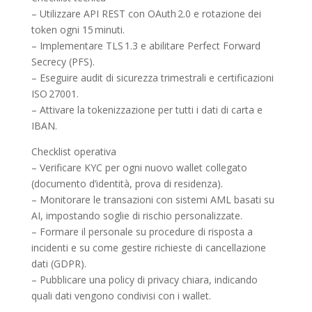
– Utilizzare API REST con OAuth 2.0 e rotazione dei
token ogni 15 minuti.
– Implementare TLS 1.3 e abilitare Perfect Forward
Secrecy (PFS).
– Eseguire audit di sicurezza trimestrali e certificazioni
ISO 27001.
– Attivare la tokenizzazione per tutti i dati di carta e
IBAN.
Checklist operativa
– Verificare KYC per ogni nuovo wallet collegato
(documento d’identità, prova di residenza).
– Monitorare le transazioni con sistemi AML basati su
AI, impostando soglie di rischio personalizzate.
– Formare il personale su procedure di risposta a
incidenti e su come gestire richieste di cancellazione
dati (GDPR).
– Pubblicare una policy di privacy chiara, indicando
quali dati vengono condivisi con i wallet.