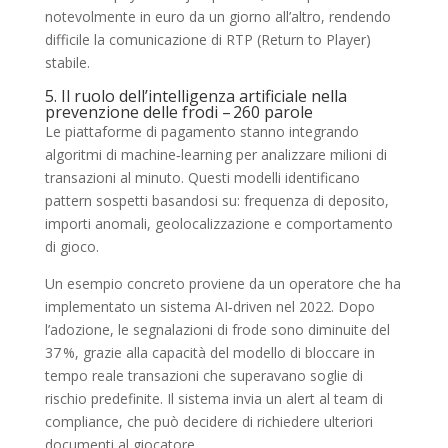
notevolmente in euro da un giorno all’altro, rendendo
difficile la comunicazione di RTP (Return to Player)
stabile.
5. Il ruolo dell’intelligenza artificiale nella
prevenzione delle frodi – 260 parole
Le piattaforme di pagamento stanno integrando
algoritmi di machine‑learning per analizzare milioni di
transazioni al minuto. Questi modelli identificano
pattern sospetti basandosi su: frequenza di deposito,
importi anomali, geolocalizzazione e comportamento
di gioco.
Un esempio concreto proviene da un operatore che ha
implementato un sistema AI‑driven nel 2022. Dopo
l’adozione, le segnalazioni di frode sono diminuite del
37 %, grazie alla capacità del modello di bloccare in
tempo reale transazioni che superavano soglie di
rischio predefinite. Il sistema invia un alert al team di
compliance, che può decidere di richiedere ulteriori
documenti al giocatore.