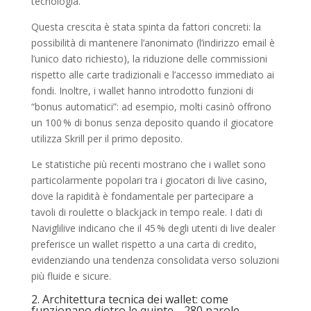
tecnologia.
Questa crescita è stata spinta da fattori concreti: la
possibilità di mantenere l’anonimato (l’indirizzo email è
l’unico dato richiesto), la riduzione delle commissioni
rispetto alle carte tradizionali e l’accesso immediato ai
fondi. Inoltre, i wallet hanno introdotto funzioni di
“bonus automatici”: ad esempio, molti casinò offrono
un 100 % di bonus senza deposito quando il giocatore
utilizza Skrill per il primo deposito.
Le statistiche più recenti mostrano che i wallet sono
particolarmente popolari tra i giocatori di live casino,
dove la rapidità è fondamentale per partecipare a
tavoli di roulette o blackjack in tempo reale. I dati di
Naviglilive indicano che il 45 % degli utenti di live dealer
preferisce un wallet rispetto a una carta di credito,
evidenziando una tendenza consolidata verso soluzioni
più fluide e sicure.
2. Architettura tecnica dei wallet: come
funzionano dietro le quinte – 280 parole