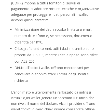
(GDPR) impone a tutti i fornitori di servizi di
pagamento di adottare misure tecniche e organizzative
adeguate per proteggere i dati personali. I wallet
devono quindi garantire:
Minimizzazione dei dati: raccolta limitata a email,
numero di telefono e, se necessario, documento
d’identità per KYC.
Crittografia end‑to‑end: tutti i dati in transito sono
protetti da TLS 1.3, mentre i dati a riposo sono cifrati
con AES‑256.
Diritto all’oblio: i wallet offrono meccanismi per
cancellare o anonimizzare i profili degli utenti su
richiesta.
L’anonimato è ulteriormente rafforzato da indirizzi
virtuali: ogni wallet genera un “account ID” unico che
non rivela il nome del titolare. Alcuni provider offrono
wallet “cold”, ovvero chiavi private conservate offline,