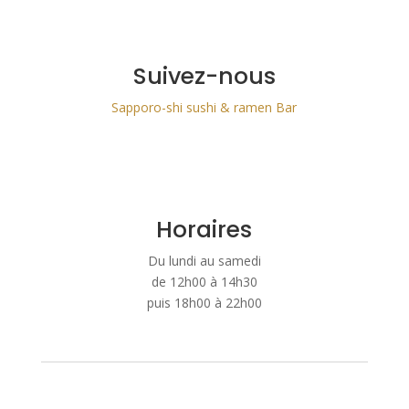
Suivez-nous
Sapporo-shi sushi & ramen Bar
Horaires
Du lundi au samedi
de 12h00 à 14h30
puis 18h00 à 22h00