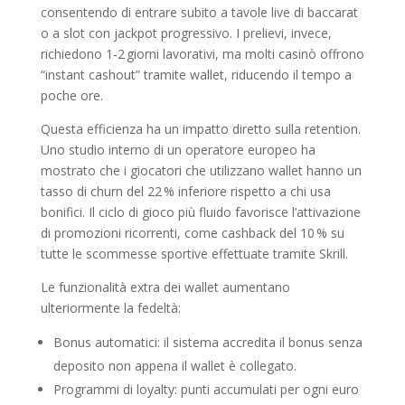
consentendo di entrare subito a tavole live di baccarat
o a slot con jackpot progressivo. I prelievi, invece,
richiedono 1‑2 giorni lavorativi, ma molti casinò offrono
“instant cashout” tramite wallet, riducendo il tempo a
poche ore.
Questa efficienza ha un impatto diretto sulla retention.
Uno studio interno di un operatore europeo ha
mostrato che i giocatori che utilizzano wallet hanno un
tasso di churn del 22 % inferiore rispetto a chi usa
bonifici. Il ciclo di gioco più fluido favorisce l’attivazione
di promozioni ricorrenti, come cashback del 10 % su
tutte le scommesse sportive effettuate tramite Skrill.
Le funzionalità extra dei wallet aumentano
ulteriormente la fedeltà:
Bonus automatici: il sistema accredita il bonus senza
deposito non appena il wallet è collegato.
Programmi di loyalty: punti accumulati per ogni euro