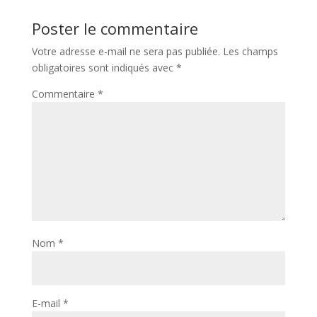
Poster le commentaire
Votre adresse e-mail ne sera pas publiée.
Les champs
obligatoires sont indiqués avec
*
Commentaire
*
Nom
*
E-mail
*