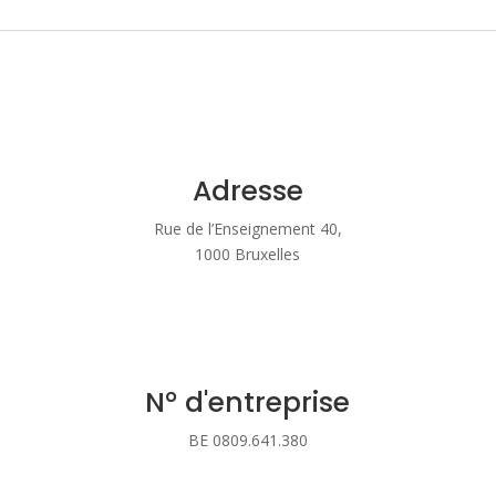
Adresse
Rue de l’Enseignement 40,
1000 Bruxelles
N° d'entreprise
BE 0809.641.380