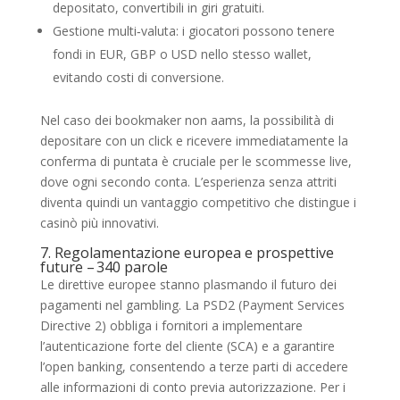
depositato, convertibili in giri gratuiti.
Gestione multi‑valuta: i giocatori possono tenere
fondi in EUR, GBP o USD nello stesso wallet,
evitando costi di conversione.
Nel caso dei bookmaker non aams, la possibilità di
depositare con un click e ricevere immediatamente la
conferma di puntata è cruciale per le scommesse live,
dove ogni secondo conta. L’esperienza senza attriti
diventa quindi un vantaggio competitivo che distingue i
casinò più innovativi.
7. Regolamentazione europea e prospettive
future – 340 parole
Le direttive europee stanno plasmando il futuro dei
pagamenti nel gambling. La PSD2 (Payment Services
Directive 2) obbliga i fornitori a implementare
l’autenticazione forte del cliente (SCA) e a garantire
l’open banking, consentendo a terze parti di accedere
alle informazioni di conto previa autorizzazione. Per i