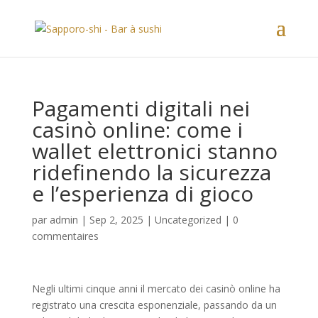
Pagamenti digitali nei
casinò online: come i
wallet elettronici stanno
ridefinendo la sicurezza
e l’esperienza di gioco
par
admin
|
Sep 2, 2025
|
Uncategorized
|
0
commentaires
Negli ultimi cinque anni il mercato dei casinò online ha
registrato una crescita esponenziale, passando da un