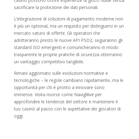
casinò possono offrire esperienze di gioco fluide senza
sacrificare la protezione dei dati personali.
L’integrazione di soluzioni di pagamento moderne non
è più un optional, ma un requisito per distinguersi in un
mercato saturo di offerte. Gli operatori che
adotteranno presto le nuove API PSD2, seguiranno gli
standard ISO emergenti e comunicheranno in modo
trasparente le proprie pratiche di sicurezza otterranno
un vantaggio competitivo tangibile.
Rimani aggiornato sulle evoluzioni normative e
tecnologiche – le regole cambiano rapidamente, ma le
opportunità per chi è pronto a innovare sono
immense. Visita risorse come Naviglilive per
approfondire le tendenze del settore e mantenere il
tuo casinò al passo con le aspettative dei giocatori di
oggi.