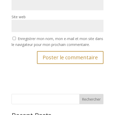
Site web
Enregistrer mon nom, mon e-mail et mon site dans
le navigateur pour mon prochain commentaire.
Rechercher