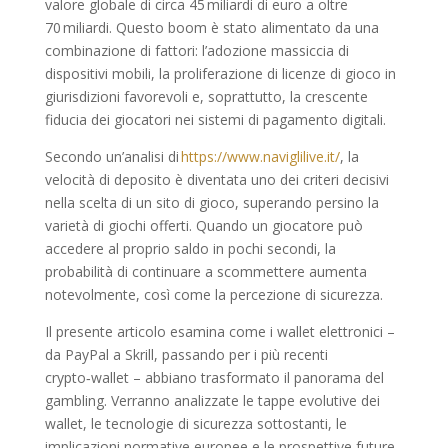
valore globale di circa 45 miliardi di euro a oltre
70 miliardi. Questo boom è stato alimentato da una
combinazione di fattori: l’adozione massiccia di
dispositivi mobili, la proliferazione di licenze di gioco in
giurisdizioni favorevoli e, soprattutto, la crescente
fiducia dei giocatori nei sistemi di pagamento digitali.
Secondo un’analisi di
https://www.naviglilive.it/
, la
velocità di deposito è diventata uno dei criteri decisivi
nella scelta di un sito di gioco, superando persino la
varietà di giochi offerti. Quando un giocatore può
accedere al proprio saldo in pochi secondi, la
probabilità di continuare a scommettere aumenta
notevolmente, così come la percezione di sicurezza.
Il presente articolo esamina come i wallet elettronici –
da PayPal a Skrill, passando per i più recenti
crypto‑wallet – abbiano trasformato il panorama del
gambling. Verranno analizzate le tappe evolutive dei
wallet, le tecnologie di sicurezza sottostanti, le
implicazioni normative europee e le prospettive future.