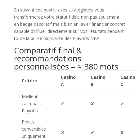
En suivant ces quatre axes stratégiques vous
transformerez votre statut fidèle non pas seulement
en badge décoratif mais bien en levier financier concret
capable d’influer directement sur vos résultats pendant
toute la durée palpitante des Playoffs NBA.
Comparatif final &
recommandations
personnalisées – ≈ 380 mots
Casino
Casino
Casino
Critère
A
B
C
Meilleur
cash‑back
✔︎
✘
✔︎
Playoffs
Points
convertibles
✘
✔︎
✘
uniquement