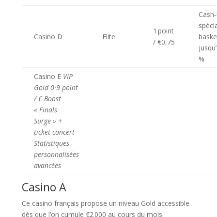
Cash‑
spécia
1 point
Casino D
Elite
baske
/ €0,75
jusqu
%
Casino E
VIP
Gold
0·9 point
/ €
Boost
« Finals
Surge » +
ticket concert
Statistiques
personnalisées
avancées
Casino A
Ce casino français propose un niveau Gold accessible
dès que l’on cumule €2 000 au cours du mois