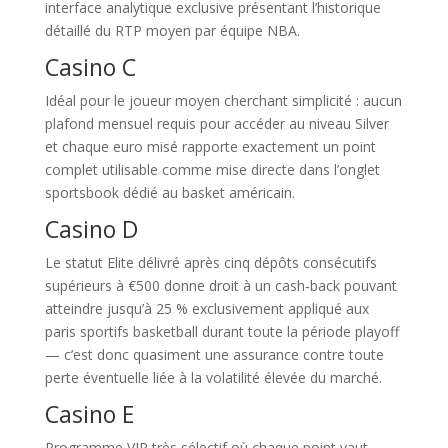
interface analytique exclusive présentant l’historique
détaillé du RTP moyen par équipe NBA.
Casino C
Idéal pour le joueur moyen cherchant simplicité : aucun
plafond mensuel requis pour accéder au niveau Silver
et chaque euro misé rapporte exactement un point
complet utilisable comme mise directe dans l’onglet
sportsbook dédié au basket américain.
Casino D
Le statut Elite délivré après cinq dépôts consécutifs
supérieurs à €500 donne droit à un cash‑back pouvant
atteindre jusqu’à 25 % exclusivement appliqué aux
paris sportifs basketball durant toute la période playoff
— c’est donc quasiment une assurance contre toute
perte éventuelle liée à la volatilité élevée du marché.
Casino E
Programme VIP très sélectif où chaque point vaut