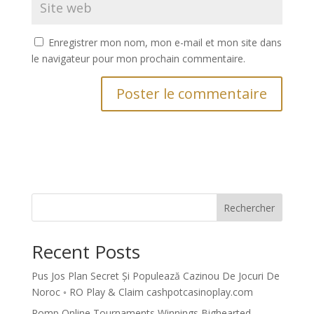
Enregistrer mon nom, mon e-mail et mon site dans
le navigateur pour mon prochain commentaire.
Rechercher
Recent Posts
Pus Jos Plan Secret Și Populează Cazinou De Jocuri De
Noroc ◦ RO Play & Claim cashpotcasinoplay.com
Romp Online Tournaments Winnings Bighearted