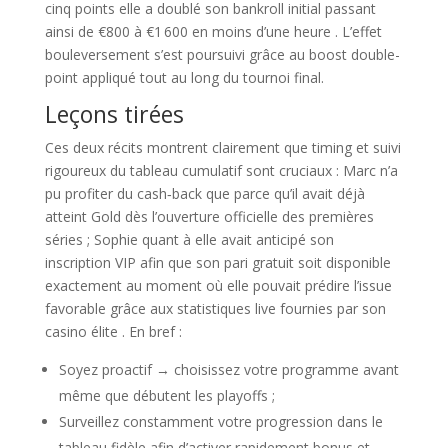
cinq points elle a doublé son bankroll initial passant
ainsi de €800 à €1 600 en moins d’une heure . L’effet
bouleversement s’est poursuivi grâce au boost double-
point appliqué tout au long du tournoi final.
Leçons tirées
Ces deux récits montrent clairement que timing et suivi
rigoureux du tableau cumulatif sont cruciaux : Marc n’a
pu profiter du cash‑back que parce qu’il avait déjà
atteint Gold dès l’ouverture officielle des premières
séries ; Sophie quant à elle avait anticipé son
inscription VIP afin que son pari gratuit soit disponible
exactement au moment où elle pouvait prédire l’issue
favorable grâce aux statistiques live fournies par son
casino élite . En bref :
Soyez proactif → choisissez votre programme avant
même que débutent les playoffs ;
Surveillez constamment votre progression dans le
tableau fidèle afin d’activer rapidement bonus et