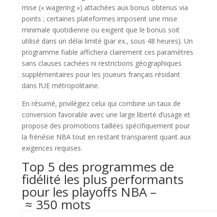
mise (« wagering ») attachées aux bonus obtenus via
points ; certaines plateformes imposent une mise
minimale quotidienne ou exigent que le bonus soit
utilisé dans un délai limité (par ex., sous 48 heures). Un
programme fiable affichera clairement ces paramètres
sans clauses cachées ni restrictions géographiques
supplémentaires pour les joueurs français résidant
dans l’UE métropolitaine.
En résumé, privilégiez celui qui combine un taux de
conversion favorable avec une large liberté d’usage et
propose des promotions taillées spécifiquement pour
la frénésie NBA tout en restant transparent quant aux
exigences requises.
Top 5 des programmes de
fidélité les plus performants
pour les playoffs NBA –
≈ 350 mots