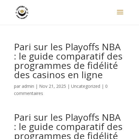
Pari sur les Playoffs NBA
: le guide comparatif des
programmes de fidélité
des casinos en ligne
par
admin
|
Nov 21, 2025
|
Uncategorized
|
0
commentaires
Pari sur les Playoffs NBA
: le guide comparatif des
programmes de fidélité