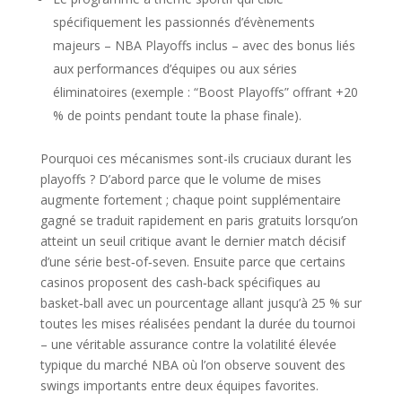
spécifiquement les passionnés d’évènements
majeurs – NBA Playoffs inclus – avec des bonus liés
aux performances d’équipes ou aux séries
éliminatoires (exemple : “Boost Playoffs” offrant +20
% de points pendant toute la phase finale).
Pourquoi ces mécanismes sont-ils cruciaux durant les
playoffs ? D’abord parce que le volume de mises
augmente fortement ; chaque point supplémentaire
gagné se traduit rapidement en paris gratuits lorsqu’on
atteint un seuil critique avant le dernier match décisif
d’une série best‑of‑seven. Ensuite parce que certains
casinos proposent des cash‑back spécifiques au
basket‑ball avec un pourcentage allant jusqu’à 25 % sur
toutes les mises réalisées pendant la durée du tournoi
– une véritable assurance contre la volatilité élevée
typique du marché NBA où l’on observe souvent des
swings importants entre deux équipes favorites.