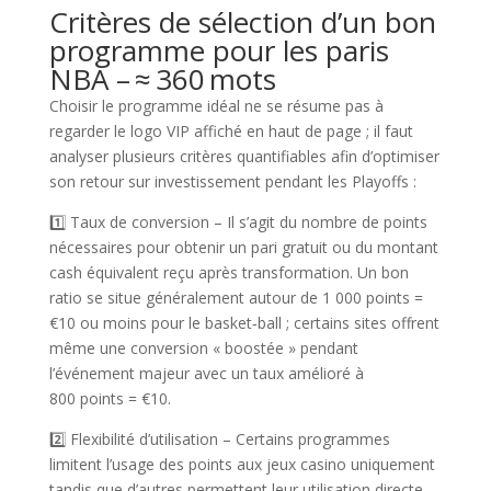
Critères de sélection d’un bon
programme pour les paris
NBA – ≈ 360 mots
Choisir le programme idéal ne se résume pas à
regarder le logo VIP affiché en haut de page ; il faut
analyser plusieurs critères quantifiables afin d’optimiser
son retour sur investissement pendant les Playoffs :
1️⃣ Taux de conversion – Il s’agit du nombre de points
nécessaires pour obtenir un pari gratuit ou du montant
cash équivalent reçu après transformation. Un bon
ratio se situe généralement autour de 1 000 points =
€10 ou moins pour le basket‑ball ; certains sites offrent
même une conversion « boostée » pendant
l’événement majeur avec un taux amélioré à
800 points = €10.
2️⃣ Flexibilité d’utilisation – Certains programmes
limitent l’usage des points aux jeux casino uniquement
tandis que d’autres permettent leur utilisation directe