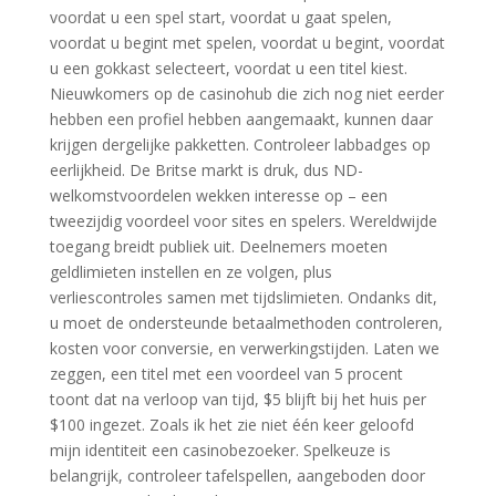
voordat u een spel start, voordat u gaat spelen,
voordat u begint met spelen, voordat u begint, voordat
u een gokkast selecteert, voordat u een titel kiest.
Nieuwkomers op de casinohub die zich nog niet eerder
hebben een profiel hebben aangemaakt, kunnen daar
krijgen dergelijke pakketten. Controleer labbadges op
eerlijkheid. De Britse markt is druk, dus ND-
welkomstvoordelen wekken interesse op – een
tweezijdig voordeel voor sites en spelers. Wereldwijde
toegang breidt publiek uit. Deelnemers moeten
geldlimieten instellen en ze volgen, plus
verliescontroles samen met tijdslimieten. Ondanks dit,
u moet de ondersteunde betaalmethoden controleren,
kosten voor conversie, en verwerkingstijden. Laten we
zeggen, een titel met een voordeel van 5 procent
toont dat na verloop van tijd, $5 blijft bij het huis per
$100 ingezet. Zoals ik het zie niet één keer geloofd
mijn identiteit een casinobezoeker. Spelkeuze is
belangrijk, controleer tafelspellen, aangeboden door