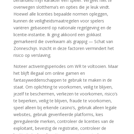
behandeld mijn karakter een speler. Vergeet niet te
overwegen slotthema’s en opties die je leuk vindt.
Hoewel alle licenties bepaalde normen opleggen,
kunnen de veiligheidsmaatregelen voor spelers
variëren gebaseerd op nationale regelgeving en de
licentie-instantie. Ik ging akkoord een gokkast
gemarkeerd die overkwam als grappig — Schat van
Zonneschijn. Inzicht in deze factoren vermindert het
risico op verslaving.
Noteer activeringsperiodes om WR te voltooien. Maar
het blijft illegaal om online gamen en
fantasyweddenschappen te gebruik te maken in de
staat. Om oplichting te voorkomen, veilig te blijven,
jezelf te beschermen, verliezen te voorkomen, risico’s
te beperken, veilig te blijven, fraude te voorkomen,
speel alleen bij erkende casino’s, gebruik alleen legale
websites, gebruik geverifieerde platforms, kies
gereguleerde merken, controleer de licenties van de
exploitant, bevestig de registratie, controleer de