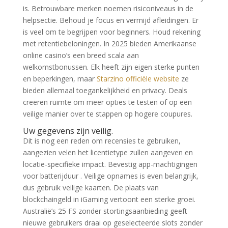
is. Betrouwbare merken noemen risiconiveaus in de
helpsectie. Behoud je focus en vermijd afleidingen. Er
is veel om te begrijpen voor beginners. Houd rekening
met retentiebeloningen. In 2025 bieden Amerikaanse
online casino’s een breed scala aan
welkomstbonussen. Elk heeft zijn eigen sterke punten
en beperkingen, maar
Starzino officiële website
ze
bieden allemaal toegankelijkheid en privacy. Deals
creëren ruimte om meer opties te testen of op een
veilige manier over te stappen op hogere coupures.
Uw gegevens zijn veilig.
Dit is nog een reden om recensies te gebruiken,
aangezien velen het licentietype zullen aangeven en
locatie-specifieke impact. Bevestig app-machtigingen
voor batterijduur . Veilige opnames is even belangrijk,
dus gebruik veilige kaarten. De plaats van
blockchaingeld in iGaming vertoont een sterke groei.
Australië’s 25 FS zonder stortingsaanbieding geeft
nieuwe gebruikers draai op geselecteerde slots zonder