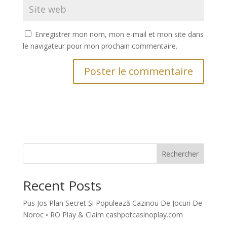
Enregistrer mon nom, mon e-mail et mon site dans
le navigateur pour mon prochain commentaire.
Rechercher
Recent Posts
Pus Jos Plan Secret Și Populează Cazinou De Jocuri De
Noroc ◦ RO Play & Claim cashpotcasinoplay.com