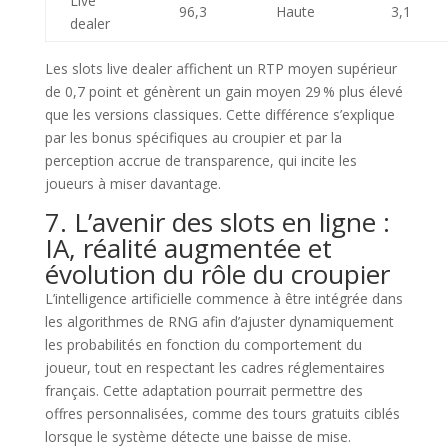
Live
96,3
Haute
3,1
dealer
Les slots live dealer affichent un RTP moyen supérieur
de 0,7 point et génèrent un gain moyen 29 % plus élevé
que les versions classiques. Cette différence s’explique
par les bonus spécifiques au croupier et par la
perception accrue de transparence, qui incite les
joueurs à miser davantage.
7. L’avenir des slots en ligne :
IA, réalité augmentée et
évolution du rôle du croupier
L’intelligence artificielle commence à être intégrée dans
les algorithmes de RNG afin d’ajuster dynamiquement
les probabilités en fonction du comportement du
joueur, tout en respectant les cadres réglementaires
français. Cette adaptation pourrait permettre des
offres personnalisées, comme des tours gratuits ciblés
lorsque le système détecte une baisse de mise.