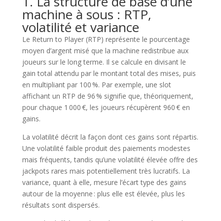
1. La structure de base d’une
machine à sous : RTP,
volatilité et variance
Le Return to Player (RTP) représente le pourcentage
moyen d’argent misé que la machine redistribue aux
joueurs sur le long terme. Il se calcule en divisant le
gain total attendu par le montant total des mises, puis
en multipliant par 100 %. Par exemple, une slot
affichant un RTP de 96 % signifie que, théoriquement,
pour chaque 1 000 €, les joueurs récupèrent 960 € en
gains.
La volatilité décrit la façon dont ces gains sont répartis.
Une volatilité faible produit des paiements modestes
mais fréquents, tandis qu’une volatilité élevée offre des
jackpots rares mais potentiellement très lucratifs. La
variance, quant à elle, mesure l’écart type des gains
autour de la moyenne : plus elle est élevée, plus les
résultats sont dispersés.