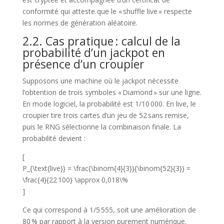
conformité qui atteste que le « shuffle live » respecte
les normes de génération aléatoire.
2.2. Cas pratique : calcul de la
probabilité d’un jackpot en
présence d’un croupier
Supposons une machine où le jackpot nécessite
l’obtention de trois symboles « Diamond » sur une ligne.
En mode logiciel, la probabilité est 1/10 000. En live, le
croupier tire trois cartes d’un jeu de 52 sans remise,
puis le RNG sélectionne la combinaison finale. La
probabilité devient :
[
P_{\text{live}} = \frac{\binom{4}{3}}{\binom{52}{3}} =
\frac{4}{22 100} \approx 0,018\%
]
Ce qui correspond à 1/5 555, soit une amélioration de
80 % par rapport à la version purement numérique.