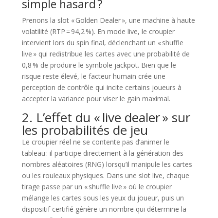
simple hasard ?
Prenons la slot « Golden Dealer », une machine à haute
volatilité (RTP = 94,2 %). En mode live, le croupier
intervient lors du spin final, déclenchant un « shuffle
live » qui redistribue les cartes avec une probabilité de
0,8 % de produire le symbole jackpot. Bien que le
risque reste élevé, le facteur humain crée une
perception de contrôle qui incite certains joueurs à
accepter la variance pour viser le gain maximal.
2. L’effet du « live dealer » sur
les probabilités de jeu
Le croupier réel ne se contente pas d’animer le
tableau : il participe directement à la génération des
nombres aléatoires (RNG) lorsqu’il manipule les cartes
ou les rouleaux physiques. Dans une slot live, chaque
tirage passe par un « shuffle live » où le croupier
mélange les cartes sous les yeux du joueur, puis un
dispositif certifié génère un nombre qui détermine la