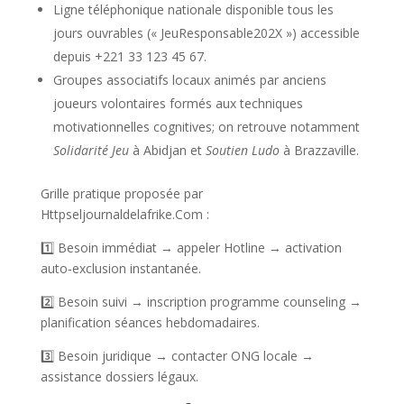
Ligne téléphonique nationale disponible tous les
jours ouvrables (« JeuResponsable202X ») accessible
depuis +221 33 123 45 67.
Groupes associatifs locaux animés par anciens
joueurs volontaires formés aux techniques
motivationnelles cognitives; on retrouve notamment
Solidarité Jeu
à Abidjan et
Soutien Ludo
à Brazzaville.
Grille pratique proposée par
Httpseljournaldelafrike.Com :
1️⃣ Besoin immédiat → appeler Hotline → activation
auto‑exclusion instantanée.
2️⃣ Besoin suivi → inscription programme counseling →
planification séances hebdomadaires.
3️⃣ Besoin juridique → contacter ONG locale →
assistance dossiers légaux.