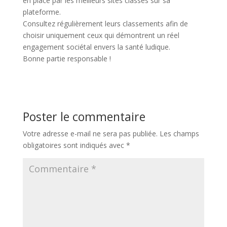
en place par les meilleurs sites classés sur sa
plateforme.
Consultez régulièrement leurs classements afin de
choisir uniquement ceux qui démontrent un réel
engagement sociétal envers la santé ludique.
Bonne partie responsable !
Poster le commentaire
Votre adresse e-mail ne sera pas publiée.
Les champs
obligatoires sont indiqués avec
*