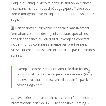
ludique où chaque victoire dans un slot VR déclenche
instantanément un rappel pédagogique affiché sous
forme holographique expliquant notions RTP vs house
edge.
4️⃣ Partenariats public–privé finançant massivement
formation continue des agents sociaux spécialisés
dans dépendance au jeu digital ; exemples concrets
incluent fonds commun alimenté par prélèvement
<1 %> sur chaque mise virtuelle réalisée par les casinos
agréés.
Exemple concret : création annuelle d’un fonds
®
commun alimenté par un petit prélèvement (%
)
prélevé sur chaque mise virtuelle réalisée par les
casinos agréés.*
Ces avancées pourraient alimenter bientôt une norme
internationale certifiée ISO « Responsible Gaming »,