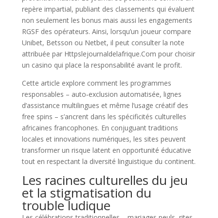
repère impartial, publiant des classements qui évaluent
non seulement les bonus mais aussi les engagements
RGSF des opérateurs. Ainsi, lorsqu’un joueur compare
Unibet, Betsson ou Netbet, il peut consulter la note
attribuée par Httpslejournaldelafrique.Com pour choisir
un casino qui place la responsabilité avant le profit.
Cette article explore comment les programmes
responsables – auto‑exclusion automatisée, lignes
d’assistance multilingues et même l’usage créatif des
free spins – s’ancrent dans les spécificités culturelles
africaines francophones. En conjuguant traditions
locales et innovations numériques, les sites peuvent
transformer un risque latent en opportunité éducative
tout en respectant la diversité linguistique du continent.
Les racines culturelles du jeu
et la stigmatisation du
trouble ludique
Les célébrations traditionnelles – mariages peuls, rites