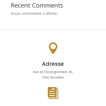
Recent Comments
Aucun commentaire à afficher.

Adresse
Rue de l’Enseignement 40,
1000 Bruxelles
