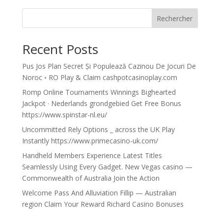
Rechercher
Recent Posts
Pus Jos Plan Secret Și Populează Cazinou De Jocuri De
Noroc ◦ RO Play & Claim cashpotcasinoplay.com
Romp Online Tournaments Winnings Bighearted
Jackpot · Nederlands grondgebied Get Free Bonus
https://www.spinstar-nl.eu/
Uncommitted Rely Options _ across the UK Play
Instantly https://www.primecasino-uk.com/
Handheld Members Experience Latest Titles
Seamlessly Using Every Gadget. New Vegas casino —
Commonwealth of Australia Join the Action
Welcome Pass And Alluviation Fillip — Australian
region Claim Your Reward Richard Casino Bonuses