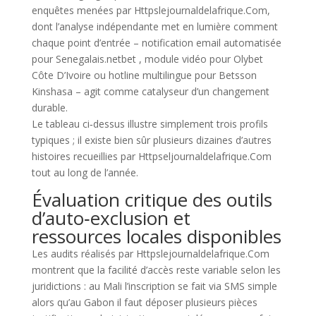
enquêtes menées par Httpslejournaldelafrique.Com,
dont l’analyse indépendante met en lumière comment
chaque point d’entrée – notification email automatisée
pour Senegalais.netbet , module vidéo pour Olybet
Côte D’Ivoire ou hotline multilingue pour Betsson
Kinshasa – agit comme catalyseur d’un changement
durable.
Le tableau ci‑dessus illustre simplement trois profils
typiques ; il existe bien sûr plusieurs dizaines d’autres
histoires recueillies par Httpseljournaldelafrique.Com
tout au long de l’année.
Évaluation critique des outils
d’auto‑exclusion et
ressources locales disponibles
Les audits réalisés par Httpslejournaldelafrique.Com
montrent que la facilité d’accès reste variable selon les
juridictions : au Mali l’inscription se fait via SMS simple
alors qu’au Gabon il faut déposer plusieurs pièces