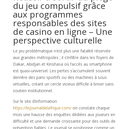
du jeu compulsif grâce
aux programmes
responsables des sites
de casino en ligne – Une
perspective culturelle
Le jeu problématique n’est plus une fatalité réservée
aux grandes métropoles ; il s’infiltre dans les foyers de
Dakar, Abidjan et Kinshasa où l’accès au smartphone
est quasi‑universel. Les pertes s’accumulent souvent
derrière des paris sportifs ou des machines à sous
virtuelles, créant un cercle vicieux difficile à briser sans
soutien institutionnel.
Sur le site d’information
https://lejournaldelafrique.com/
on constate chaque
mois une hausse des enquêtes dédiées aux joueurs en
difficulté et une demande croissante pour des outils de
prévention fiables. Le journal se positionne comme un