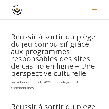
Réussir à sortir du piège
du jeu compulsif grâce
aux programmes
responsables des sites
de casino en ligne – Une
perspective culturelle
par
admin
|
Sep 21, 2025
|
Uncategorized
|
0
commentaires
Réussir à sortir du piège