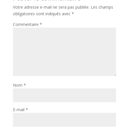
Votre adresse e-mail ne sera pas publiée.
Les champs
obligatoires sont indiqués avec
*
Commentaire
*
Nom
*
E-mail
*