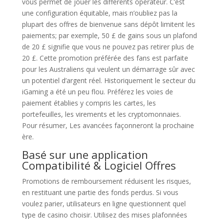
vous permet de jouer les différents opérateur. C’est
une configuration équitable, mais n’oubliez pas la
plupart des offres de bienvenue sans dépôt limitent les
paiements; par exemple, 50 £ de gains sous un plafond
de 20 £ signifie que vous ne pouvez pas retirer plus de
20 £. Cette promotion préférée des fans est parfaite
pour les Australiens qui veulent un démarrage sûr avec
un potentiel d’argent réel. Historiquement le secteur du
iGaming a été un peu flou. Préférez les voies de
paiement établies y compris les cartes, les
portefeuilles, les virements et les cryptomonnaies.
Pour résumer, Les avancées façonneront la prochaine
ère.
Basé sur une application
Compatibilité & Logiciel Offres
Promotions de remboursement réduisent les risques,
en restituant une partie des fonds perdus. Si vous
voulez parier, utilisateurs en ligne questionnent quel
type de casino choisir. Utilisez des mises plafonnées