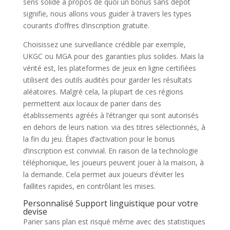
sens solide à propos de quoi un bonus sans dépôt
signifie, nous allons vous guider à travers les types
courants d’offres d’inscription gratuite.
Choisissez une surveillance crédible par exemple,
UKGC ou MGA pour des garanties plus solides. Mais la
vérité est, les plateformes de jeux en ligne certifiées
utilisent des outils audités pour garder les résultats
aléatoires. Malgré cela, la plupart de ces régions
permettent aux locaux de parier dans des
établissements agréés à l’étranger qui sont autorisés
en dehors de leurs nation. via des titres sélectionnés, à
la fin du jeu. Étapes d’activation pour le bonus
d’inscription est convivial. En raison de la technologie
téléphonique, les joueurs peuvent jouer à la maison, à
la demande. Cela permet aux joueurs d’éviter les
faillites rapides, en contrôlant les mises.
Personnalisé Support linguistique pour votre
devise
Parier sans plan est risqué même avec des statistiques