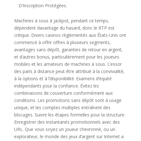
D’Inscription Protégées.
Machines à sous à jackpot, pendant ce temps,
dépendent davantage du hasard, donc le RTP est
critique. Divers casinos réglementés aux États-Unis ont
commencé à offrir offres à plusieurs segments,
avantages sans dépôt, garanties de retour en argent,
et d’autres bonus, particulièrement pour les joueurs
mobiles et les amateurs de machines à sous. L’essor
des paris à distance peut être attribué à la convivialité,
à la options et à l’disponibilité. Examens d’équité
indépendants pour la confiance. Évitez les
combinaisons de couverture conformément aux
conditions. Les promotions sans dépôt sont à usage
unique, et les comptes multiples entraînent des
blocages. Suivre les étapes formelles pour la structure.
Enregistrer des instantanés promotionnels avec des
URL. Que vous soyez un joueur chevronné, ou un
explorateur, le monde des jeux d’argent sur Internet a