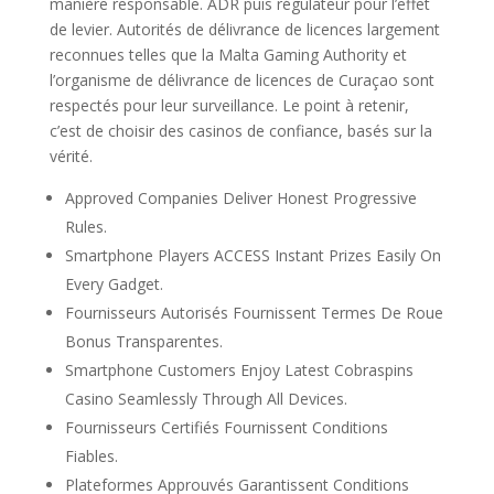
manière responsable. ADR puis régulateur pour l’effet
de levier. Autorités de délivrance de licences largement
reconnues telles que la Malta Gaming Authority et
l’organisme de délivrance de licences de Curaçao sont
respectés pour leur surveillance. Le point à retenir,
c’est de choisir des casinos de confiance, basés sur la
vérité.
Approved Companies Deliver Honest Progressive
Rules.
Smartphone Players ACCESS Instant Prizes Easily On
Every Gadget.
Fournisseurs Autorisés Fournissent Termes De Roue
Bonus Transparentes.
Smartphone Customers Enjoy Latest Cobraspins
Casino Seamlessly Through All Devices.
Fournisseurs Certifiés Fournissent Conditions
Fiables.
Plateformes Approuvés Garantissent Conditions