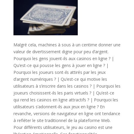
Malgré cela, machines à sous à un centime donner une
valeur de divertissement digne pour peu d’argent.
Pourquoi les gens jouent-ils aux casinos en ligne ? |
Qu’est-ce qui pousse les gens à jouer en ligne ? |
Pourquoi les joueurs sont-ils attirés par les jeux
d’argent numériques ? | Qu’est-ce qui motive les
utilisateurs à s’inscrire dans les casinos ? | Pourquoi les
joueurs choisissent-ils les paris virtuels ? | Qu’est-ce
qui rend les casinos en ligne attractifs ? | Pourquoi les
utilisateurs s’adonnent-ils aux jeux en ligne ? En
revanche, versions de navigateur en ligne ont tendance
à refléter le site traditionnel de la plateforme Web.
Pour différents utilisateurs, le jeu au casino est une