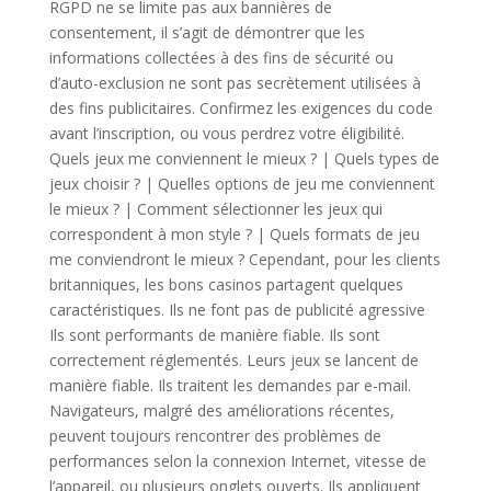
RGPD ne se limite pas aux bannières de
consentement, il s’agit de démontrer que les
informations collectées à des fins de sécurité ou
d’auto-exclusion ne sont pas secrètement utilisées à
des fins publicitaires. Confirmez les exigences du code
avant l’inscription, ou vous perdrez votre éligibilité.
Quels jeux me conviennent le mieux ? | Quels types de
jeux choisir ? | Quelles options de jeu me conviennent
le mieux ? | Comment sélectionner les jeux qui
correspondent à mon style ? | Quels formats de jeu
me conviendront le mieux ? Cependant, pour les clients
britanniques, les bons casinos partagent quelques
caractéristiques. Ils ne font pas de publicité agressive
Ils sont performants de manière fiable. Ils sont
correctement réglementés. Leurs jeux se lancent de
manière fiable. Ils traitent les demandes par e-mail.
Navigateurs, malgré des améliorations récentes,
peuvent toujours rencontrer des problèmes de
performances selon la connexion Internet, vitesse de
l’appareil, ou plusieurs onglets ouverts. Ils appliquent