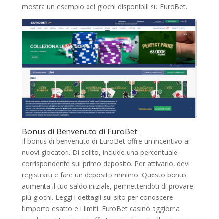
mostra un esempio dei giochi disponibili su EuroBet.
Bonus di Benvenuto di EuroBet
Il bonus di benvenuto di EuroBet offre un incentivo ai
nuovi giocatori. Di solito, include una percentuale
corrispondente sul primo deposito. Per attivarlo, devi
registrarti e fare un deposito minimo. Questo bonus
aumenta il tuo saldo iniziale, permettendoti di provare
più giochi. Leggi i dettagli sul sito per conoscere
l’importo esatto e i limiti. EuroBet casinò aggiorna