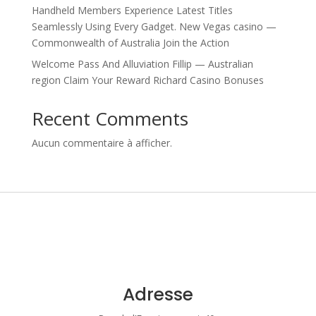
Handheld Members Experience Latest Titles
Seamlessly Using Every Gadget. New Vegas casino —
Commonwealth of Australia Join the Action
Welcome Pass And Alluviation Fillip — Australian
region Claim Your Reward Richard Casino Bonuses
Recent Comments
Aucun commentaire à afficher.
Adresse