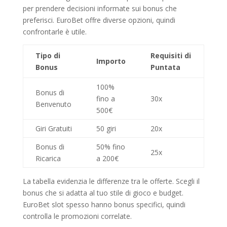
per prendere decisioni informate sui bonus che
preferisci. EuroBet offre diverse opzioni, quindi
confrontarle è utile.
Tipo di
Requisiti di
Importo
Bonus
Puntata
100%
Bonus di
fino a
30x
Benvenuto
500€
Giri Gratuiti
50 giri
20x
Bonus di
50% fino
25x
Ricarica
a 200€
La tabella evidenzia le differenze tra le offerte. Scegli il
bonus che si adatta al tuo stile di gioco e budget.
EuroBet slot spesso hanno bonus specifici, quindi
controlla le promozioni correlate.