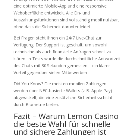
eine optimierte Mobile‑App und eine responsive
Weboberfläche entwickelt. Alle Ein- und
Auszahlungsfunktionen sind vollständig mobil nutzbar,
ohne dass die Sicherheit darunter leidet.
Bei Fragen steht Ihnen ein 24/7 Live‑Chat zur
Verfügung. Der Support ist geschult, um sowohl
technische als auch finanzielle Anfragen schnell zu
klären. In Tests wurde die durchschnittliche Antwortzeit
des Chats mit 30 Sekunden gemessen – ein klarer
Vorteil gegenüber vielen Mitbewerbern.
Did You Know? Die meisten mobilen Zahlungen
werden über NFC‑basierte Wallets (z. B. Apple Pay)
abgewickelt, die eine zusätzliche Sicherheitsschicht
durch Biometrie bieten.
Fazit – Warum Lemon Casino
die beste Wahl für schnelle
und sichere Zahlungen ist