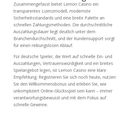
Zusammengefasst bietet Lemon Casino ein
transparentes Lizenzmodell, modernste
Sicherheitsstandards und eine breite Palette an
schnellen Zahlungsmethoden. Die durchschnittliche
Auszahlungsdauer liegt deutlich unter dem
Branchendurchschnitt, und der Kundensupport sorgt
für einen reibungslosen Ablauf.
Für deutsche Spieler, die Wert auf schnelle Ein‑ und
Auszahlungen, Vertrauenswürdigkeit und ein breites
Spielangebot legen, ist Lemon Casino eine klare
Empfehlung. Registrieren Sie sich noch heute, nutzen
Sie den Willkommensbonus und erleben Sie, wie
unkompliziert Online‑Glücksspiel sein kann – immer
verantwortungsbewusst und mit dem Fokus auf
schnelle Gewinne.