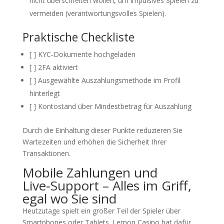
nicht überschreiten wollen, um impulsives Spielen zu
vermeiden (verantwortungsvolles Spielen).
Praktische Checkliste
[ ] KYC‑Dokumente hochgeladen
[ ] 2FA aktiviert
[ ] Ausgewählte Auszahlungsmethode im Profil
hinterlegt
[ ] Kontostand über Mindestbetrag für Auszahlung
Durch die Einhaltung dieser Punkte reduzieren Sie
Wartezeiten und erhöhen die Sicherheit Ihrer
Transaktionen.
Mobile Zahlungen und
Live‑Support – Alles im Griff,
egal wo Sie sind
Heutzutage spielt ein großer Teil der Spieler über
Smartphones oder Tablets. Lemon Casino hat dafür