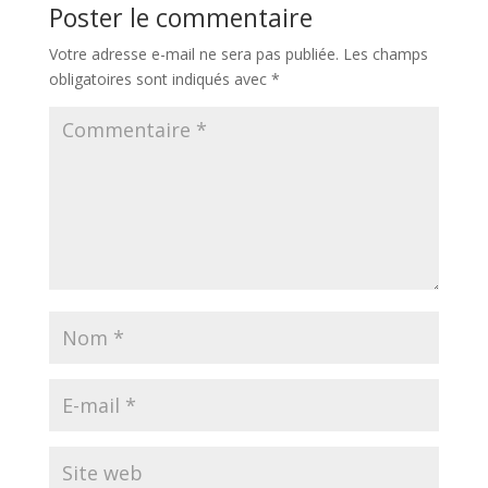
Poster le commentaire
Votre adresse e-mail ne sera pas publiée.
Les champs
obligatoires sont indiqués avec
*