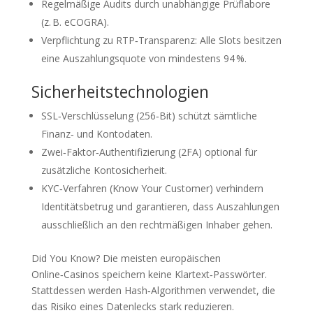
Regelmäßige Audits durch unabhängige Prüflabore
(z. B. eCOGRA).
Verpflichtung zu RTP‑Transparenz: Alle Slots besitzen
eine Auszahlungsquote von mindestens 94 %.
Sicherheitstechnologien
SSL‑Verschlüsselung (256‑Bit) schützt sämtliche
Finanz‑ und Kontodaten.
Zwei‑Faktor‑Authentifizierung (2FA) optional für
zusätzliche Kontosicherheit.
KYC‑Verfahren (Know Your Customer) verhindern
Identitätsbetrug und garantieren, dass Auszahlungen
ausschließlich an den rechtmäßigen Inhaber gehen.
Did You Know? Die meisten europäischen
Online‑Casinos speichern keine Klartext‑Passwörter.
Stattdessen werden Hash‑Algorithmen verwendet, die
das Risiko eines Datenlecks stark reduzieren.