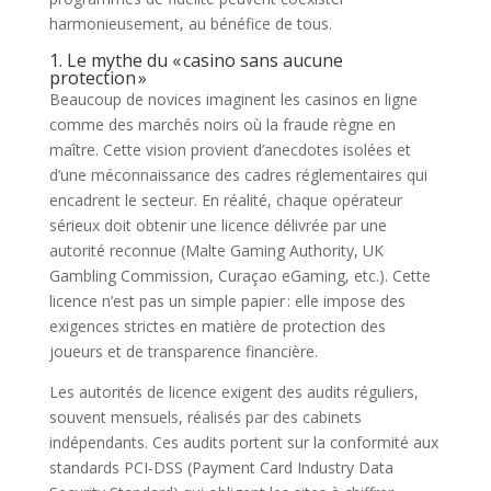
harmonieusement, au bénéfice de tous.
1. Le mythe du « casino sans aucune
protection »
Beaucoup de novices imaginent les casinos en ligne
comme des marchés noirs où la fraude règne en
maître. Cette vision provient d’anecdotes isolées et
d’une méconnaissance des cadres réglementaires qui
encadrent le secteur. En réalité, chaque opérateur
sérieux doit obtenir une licence délivrée par une
autorité reconnue (Malte Gaming Authority, UK
Gambling Commission, Curaçao eGaming, etc.). Cette
licence n’est pas un simple papier : elle impose des
exigences strictes en matière de protection des
joueurs et de transparence financière.
Les autorités de licence exigent des audits réguliers,
souvent mensuels, réalisés par des cabinets
indépendants. Ces audits portent sur la conformité aux
standards PCI‑DSS (Payment Card Industry Data