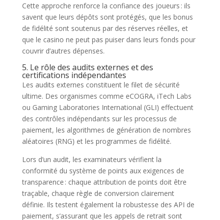
Cette approche renforce la confiance des joueurs : ils
savent que leurs dépôts sont protégés, que les bonus
de fidélité sont soutenus par des réserves réelles, et
que le casino ne peut pas puiser dans leurs fonds pour
couvrir d’autres dépenses.
5. Le rôle des audits externes et des
certifications indépendantes
Les audits externes constituent le filet de sécurité
ultime. Des organismes comme eCOGRA, iTech Labs
ou Gaming Laboratories International (GLI) effectuent
des contrôles indépendants sur les processus de
paiement, les algorithmes de génération de nombres
aléatoires (RNG) et les programmes de fidélité.
Lors d’un audit, les examinateurs vérifient la
conformité du système de points aux exigences de
transparence : chaque attribution de points doit être
traçable, chaque règle de conversion clairement
définie. Ils testent également la robustesse des API de
paiement, s’assurant que les appels de retrait sont