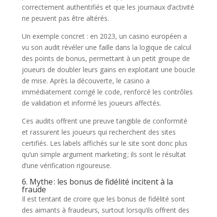
correctement authentifiés et que les journaux d’activité
ne peuvent pas être altérés.
Un exemple concret : en 2023, un casino européen a
vu son audit révéler une faille dans la logique de calcul
des points de bonus, permettant à un petit groupe de
joueurs de doubler leurs gains en exploitant une boucle
de mise. Après la découverte, le casino a
immédiatement corrigé le code, renforcé les contrôles
de validation et informé les joueurs affectés.
Ces audits offrent une preuve tangible de conformité
et rassurent les joueurs qui recherchent des sites
certifiés. Les labels affichés sur le site sont donc plus
qu’un simple argument marketing ; ils sont le résultat
d’une vérification rigoureuse.
6. Mythe : les bonus de fidélité incitent à la
fraude
Il est tentant de croire que les bonus de fidélité sont
des aimants à fraudeurs, surtout lorsqu’ils offrent des