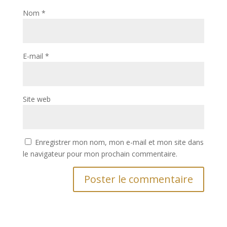
Nom
*
E-mail
*
Site web
Enregistrer mon nom, mon e-mail et mon site dans
le navigateur pour mon prochain commentaire.