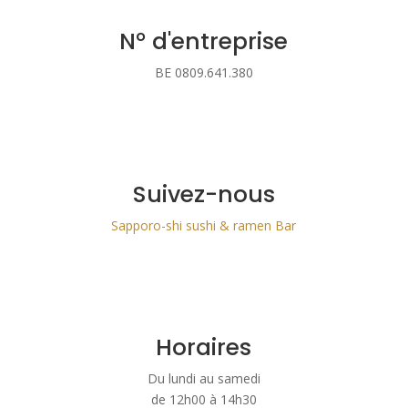
N° d'entreprise
BE 0809.641.380
Suivez-nous
Sapporo-shi sushi & ramen Bar
Horaires
Du lundi au samedi
de 12h00 à 14h30