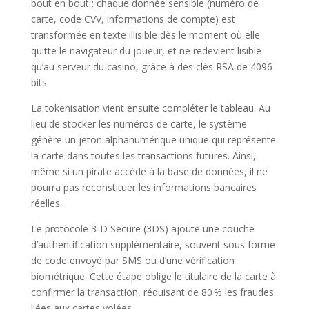
bout en bout : chaque donnée sensible (numéro de
carte, code CVV, informations de compte) est
transformée en texte illisible dès le moment où elle
quitte le navigateur du joueur, et ne redevient lisible
qu’au serveur du casino, grâce à des clés RSA de 4096
bits.
La tokenisation vient ensuite compléter le tableau. Au
lieu de stocker les numéros de carte, le système
génère un jeton alphanumérique unique qui représente
la carte dans toutes les transactions futures. Ainsi,
même si un pirate accède à la base de données, il ne
pourra pas reconstituer les informations bancaires
réelles.
Le protocole 3‑D Secure (3DS) ajoute une couche
d’authentification supplémentaire, souvent sous forme
de code envoyé par SMS ou d’une vérification
biométrique. Cette étape oblige le titulaire de la carte à
confirmer la transaction, réduisant de 80 % les fraudes
liées aux cartes volées.