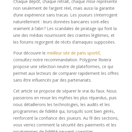
Chaque dépôt, chaque retrait, chaque mise représente
non seulement de l’argent réel, mais aussi la garantie
d’une expérience sans tracas. Les joueurs s’interrogent
naturellement : leurs données bancaires sont‑elles
vraiment à l’abri ? Les scandales de piratage qui font la
une des médias nourrissent des craintes légitimes, et
les forums regorgent de récits d’arnaques supposées.
Pour découvrir le
meilleur site de paris sportif
,
consultez notre recommandation. Polygone Riviera
propose une sélection neutre de plateformes, ce qui
permet aux lecteurs de comparer rapidement les offres
sans être influencés par des partenariats.
Cet article se propose de séparer le vrai du faux. Nous
passerons en revue les mythes les plus répandus, puis
nous détaillerons les technologies, les audits et les
programmes de fidélité qui, lorsqu’ils sont bien gérés,
renforcent la confiance des joueurs. Au fil des sections,
vous verrez comment la sécurité des paiements et les
programmes de fidélité peuvent coexister