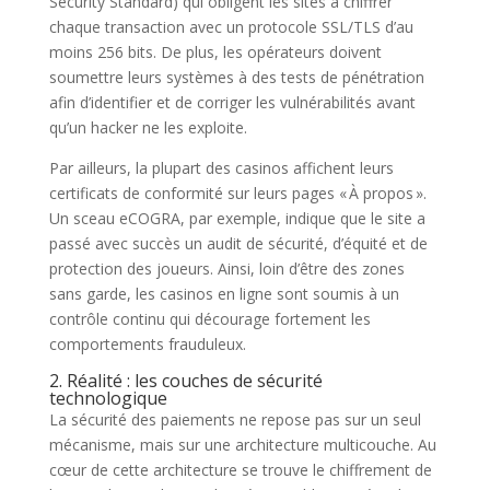
Security Standard) qui obligent les sites à chiffrer
chaque transaction avec un protocole SSL/TLS d’au
moins 256 bits. De plus, les opérateurs doivent
soumettre leurs systèmes à des tests de pénétration
afin d’identifier et de corriger les vulnérabilités avant
qu’un hacker ne les exploite.
Par ailleurs, la plupart des casinos affichent leurs
certificats de conformité sur leurs pages « À propos ».
Un sceau eCOGRA, par exemple, indique que le site a
passé avec succès un audit de sécurité, d’équité et de
protection des joueurs. Ainsi, loin d’être des zones
sans garde, les casinos en ligne sont soumis à un
contrôle continu qui décourage fortement les
comportements frauduleux.
2. Réalité : les couches de sécurité
technologique
La sécurité des paiements ne repose pas sur un seul
mécanisme, mais sur une architecture multicouche. Au
cœur de cette architecture se trouve le chiffrement de