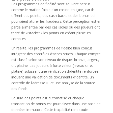
Les programmes de fidélité sont souvent perçus
comme le maillon faible d’un casino en ligne, car ils
offrent des points, des cash‑backs et des bonus qui
pourraient attirer les fraudeurs. Cette perception est en
partie alimentée par des cas isolés où des joueurs ont
tenté de « stacker » les points en créant plusieurs
comptes.
En réalité, les programmes de fidélité bien conçus
intègrent des contrôles d’accès stricts. Chaque compte
est classé selon son niveau de risque : bronze, argent,
or, platine. Les joueurs à forte valeur (niveau or et
platine) subissent une vérification d’identité renforcée,
incluant une validation de documents d’identité, un
contrôle de l’adresse IP et une analyse de la source
des fonds.
Le suivi des points est automatisé et chaque
transaction de points est journalisée dans une base de
données immuable. Cette traçabilité rend toute