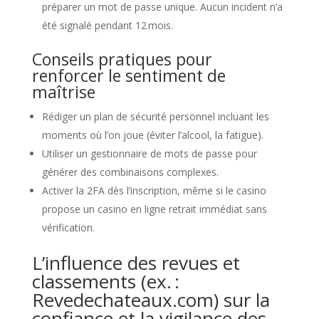
préparer un mot de passe unique. Aucun incident n’a
été signalé pendant 12 mois.
Conseils pratiques pour
renforcer le sentiment de
maîtrise
Rédiger un plan de sécurité personnel incluant les
moments où l’on joue (éviter l’alcool, la fatigue).
Utiliser un gestionnaire de mots de passe pour
générer des combinaisons complexes.
Activer la 2FA dès l’inscription, même si le casino
propose un casino en ligne retrait immédiat sans
vérification.
L’influence des revues et
classements (ex. :
Revedechateaux.com) sur la
confiance et la vigilance des