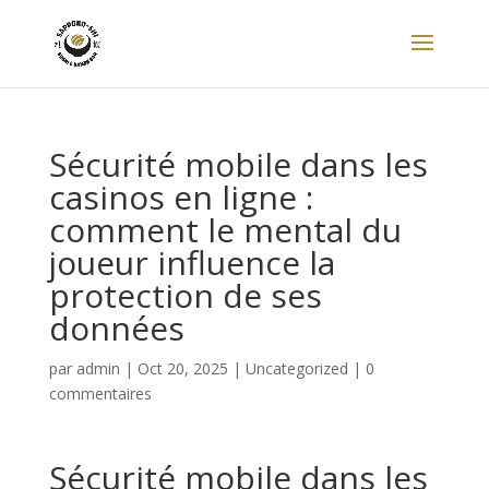
Sécurité mobile dans les
casinos en ligne :
comment le mental du
joueur influence la
protection de ses
données
par
admin
|
Oct 20, 2025
|
Uncategorized
|
0
commentaires
Sécurité mobile dans les