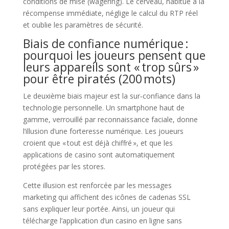
conditions de mise (wagering). Le cerveau, habitué à la
récompense immédiate, néglige le calcul du RTP réel
et oublie les paramètres de sécurité.
Biais de confiance numérique :
pourquoi les joueurs pensent que
leurs appareils sont « trop sûrs »
pour être piratés (200 mots)
Le deuxième biais majeur est la sur‑confiance dans la
technologie personnelle. Un smartphone haut de
gamme, verrouillé par reconnaissance faciale, donne
l’illusion d’une forteresse numérique. Les joueurs
croient que « tout est déjà chiffré », et que les
applications de casino sont automatiquement
protégées par les stores.
Cette illusion est renforcée par les messages
marketing qui affichent des icônes de cadenas SSL
sans expliquer leur portée. Ainsi, un joueur qui
télécharge l’application d’un casino en ligne sans