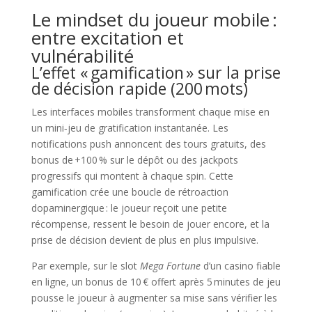
Le mindset du joueur mobile :
entre excitation et
vulnérabilité
L’effet « gamification » sur la prise
de décision rapide (200 mots)
Les interfaces mobiles transforment chaque mise en
un mini‑jeu de gratification instantanée. Les
notifications push annoncent des tours gratuits, des
bonus de +100 % sur le dépôt ou des jackpots
progressifs qui montent à chaque spin. Cette
gamification crée une boucle de rétroaction
dopaminergique : le joueur reçoit une petite
récompense, ressent le besoin de jouer encore, et la
prise de décision devient de plus en plus impulsive.
Par exemple, sur le slot
Mega Fortune
d’un casino fiable
en ligne, un bonus de 10 € offert après 5 minutes de jeu
pousse le joueur à augmenter sa mise sans vérifier les