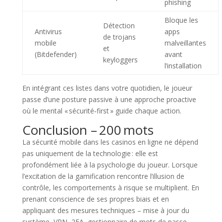
phishing
Bloque les
Détection
Antivirus
apps
de trojans
mobile
malveillantes
et
(Bitdefender)
avant
keyloggers
l’installation
En intégrant ces listes dans votre quotidien, le joueur
passe d’une posture passive à une approche proactive
où le mental « sécurité‑first » guide chaque action.
Conclusion – 200 mots
La sécurité mobile dans les casinos en ligne ne dépend
pas uniquement de la technologie : elle est
profondément liée à la psychologie du joueur. Lorsque
l’excitation de la gamification rencontre l’illusion de
contrôle, les comportements à risque se multiplient. En
prenant conscience de ses propres biais et en
appliquant des mesures techniques – mise à jour du
système, VPN, 2FA, gestionnaire de mots de passe –