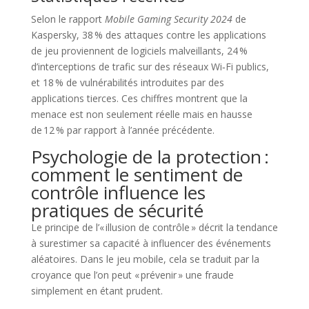
Selon le rapport
Mobile Gaming Security 2024
de
Kaspersky, 38 % des attaques contre les applications
de jeu proviennent de logiciels malveillants, 24 %
d’interceptions de trafic sur des réseaux Wi‑Fi publics,
et 18 % de vulnérabilités introduites par des
applications tierces. Ces chiffres montrent que la
menace est non seulement réelle mais en hausse
de 12 % par rapport à l’année précédente.
Psychologie de la protection :
comment le sentiment de
contrôle influence les
pratiques de sécurité
Le principe de l’« illusion de contrôle » décrit la tendance
à surestimer sa capacité à influencer des événements
aléatoires. Dans le jeu mobile, cela se traduit par la
croyance que l’on peut « prévenir » une fraude
simplement en étant prudent.