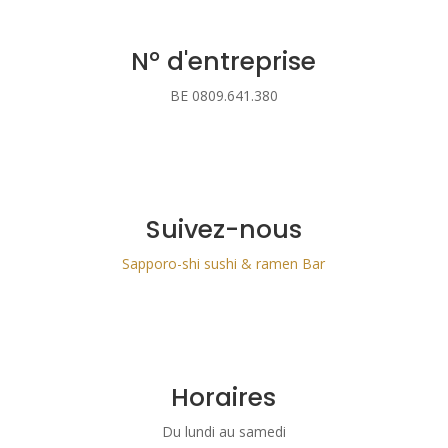
N° d'entreprise
BE 0809.641.380
Suivez-nous
Sapporo-shi sushi & ramen Bar
Horaires
Du lundi au samedi