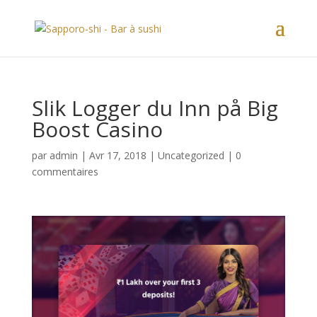
Slik Logger du Inn på Big
Boost Casino
par
admin
|
Avr 17, 2018
|
Uncategorized
|
0
commentaires