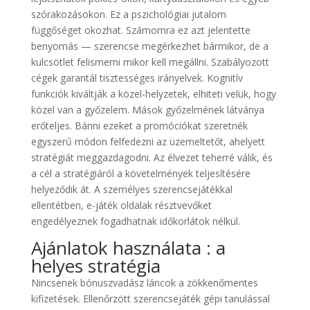
szórakozásokon. Ez a pszichológiai jutalom
függőséget okozhat. Számomra ez azt jelentette
benyomás — szerencse megérkezhet bármikor, de a
kulcsötlet felismerni mikor kell megállni. Szabályozott
cégek garantál tisztességes irányelvek. Kognitív
funkciók kiváltják a közel-helyzetek, elhiteti velük, hogy
közel van a győzelem. Mások győzelmének látványa
erőteljes. Bánni ezeket a promóciókat szeretnék
egyszerű módon felfedezni az üzemeltetőt, ahelyett
stratégiát meggazdagodni. Az élvezet teherré válik, és
a cél a stratégiáról a követelmények teljesítésére
helyeződik át. A személyes szerencsejátékkal
ellentétben, e-játék oldalak résztvevőket
engedélyeznek fogadhatnak időkorlátok nélkül.
Ajánlatok használata : a
helyes stratégia
Nincsenek bónuszvadász láncok a zökkenőmentes
kifizetések. Ellenőrzött szerencsejáték gépi tanulással