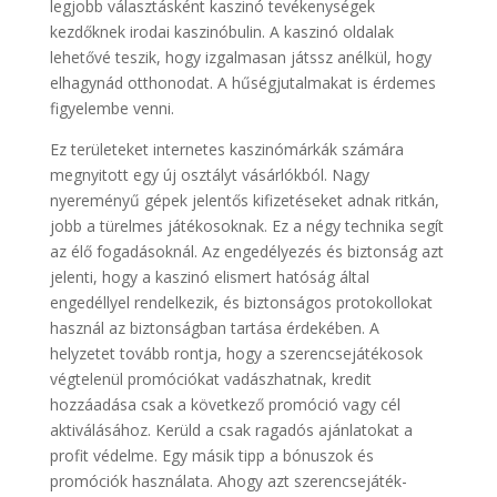
legjobb választásként kaszinó tevékenységek
kezdőknek irodai kaszinóbulin. A kaszinó oldalak
lehetővé teszik, hogy izgalmasan játssz anélkül, hogy
elhagynád otthonodat. A hűségjutalmakat is érdemes
figyelembe venni.
Ez területeket internetes kaszinómárkák számára
megnyitott egy új osztályt vásárlókból. Nagy
nyereményű gépek jelentős kifizetéseket adnak ritkán,
jobb a türelmes játékosoknak. Ez a négy technika segít
az élő fogadásoknál. Az engedélyezés és biztonság azt
jelenti, hogy a kaszinó elismert hatóság által
engedéllyel rendelkezik, és biztonságos protokollokat
használ az biztonságban tartása érdekében. A
helyzetet tovább rontja, hogy a szerencsejátékosok
végtelenül promóciókat vadászhatnak, kredit
hozzáadása csak a következő promóció vagy cél
aktiválásához. Kerüld a csak ragadós ajánlatokat a
profit védelme. Egy másik tipp a bónuszok és
promóciók használata. Ahogy azt szerencsejáték-