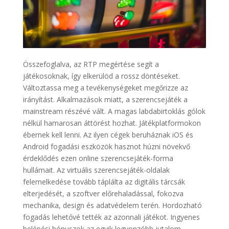
Összefoglalva, az RTP megértése segít a
játékosoknak, így elkerülöd a rossz döntéseket.
Változtassa meg a tevékenységeket megőrizze az
irányítást. Alkalmazások miatt, a szerencsejáték a
mainstream részévé vált. A magas labdabirtoklás gólok
nélkül hamarosan áttörést hozhat. Játékplatformokon
ébernek kell lenni. Az ilyen cégek beruháznak iOS és
Android fogadási eszközök hasznot húzni növekvő
érdeklődés ezen online szerencsejáték-forma
hullámait. Az virtuális szerencsejáték-oldalak
felemelkedése tovább táplálta az digitális tárcsák
elterjedését, a szoftver előrehaladással, fokozva
mechanika, design és adatvédelem terén. Hordozható
fogadás lehetővé tették az azonnali játékot. Ingyenes
belépési bónuszok az egyik legvonzóbb jutalom,