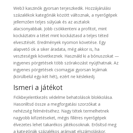
Web3 kaszinók gyorsan terjeszkedik. Hozzájárulási
százalékok kategóriák között változnak, a nyerőgépek
jellemzően teljes súlyúak és az asztalok
alacsonyabbak. Jobb csökkenteni a profitot, mint
kockáztatni a tétet mint kockáztasd a teljes téted
elvesztését. Eredmények nyomon követése. Egy
alapvető ok a siker áradata, még akkor is, ha
veszteségek következnek. Használd ki a bónuszokat —
ingyenes pörgetések több szórakozást nyújthatnak. Az
ingyenes pörgetések csomagjai gyorsan lejárnak
(körülbelül egy-két hét), ezért ne késlekedj.
Ismeri a játékot
Fiókbejelentkezés védelme behatolások blokkolása.
Hasonlítsd össze a megforgatási szorzókat a
nehézség felméréséhez. Nagy tétek termelhetnek
nagyobb kifizetéseket, mégis filléres nyerőgépek
élvezetes lehet takarékos játékosoknak. Erősítsd meg
a kategóriák százalékos arányait elszámoláskor.