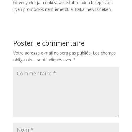
törvény előírja a önkizárási listát minden belépéskor.
Ilyen promóciók nem érhetők el fizikai helyszíneken.
Poster le commentaire
Votre adresse e-mail ne sera pas publiée.
Les champs
obligatoires sont indiqués avec
*