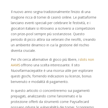
Il nuovo anno segna tradizionalmente l’inizio di una
stagione ricca di tornei di casinò online. Le piattaforme
lanciano eventi speciali per celebrare le festività, e i
giocatori italiani si ritrovano a iscriversi a competizioni
con prize‑pool sempre più sostanziose. Questo
periodo di picco attira sia veterani che neofiti, creando
un ambiente dinamico in cui la gestione del rischio
diventa cruciale.
Per chi cerca alternative di gioco più libere, i
slots non
AAMS
offrono una scelta interessante. Il sito
Nuovifarmaciepatite è una risorsa utile per esplorare
questi giochi, fornendo indicazioni su licenze, bonus
benvenuto e modalità di pagamento.
In questo articolo ci concentreremo sui pagamenti
prepagati, analizzando come l’anonimato e la
protezione offerti da strumenti come Paysafecard
possano ridurre le vulnerabilità dei tornei. Scopriremo