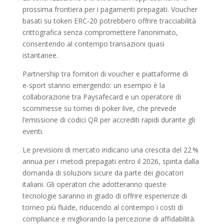
prossima frontiera per i pagamenti prepagati. Voucher
basati su token ERC‑20 potrebbero offrire tracciabilità
crittografica senza compromettere l’anonimato,
consentendo al contempo transazioni quasi
istantanee.
Partnership tra fornitori di voucher e piattaforme di
e‑sport stanno emergendo: un esempio è la
collaborazione tra Paysafecard e un operatore di
scommesse su tornei di poker live, che prevede
l’emissione di codici QR per accrediti rapidi durante gli
eventi.
Le previsioni di mercato indicano una crescita del 22 %
annua per i metodi prepagati entro il 2026, spinta dalla
domanda di soluzioni sicure da parte dei giocatori
italiani. Gli operatori che adotteranno queste
tecnologie saranno in grado di offrire esperienze di
torneo più fluide, riducendo al contempo i costi di
compliance e migliorando la percezione di affidabilità.