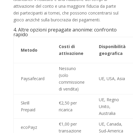
attivazione del conto e una maggiore fiducia da parte
dei partecipanti ai tornei, che possono concentrarsi sul
gioco anziché sulla burocrazia dei pagamenti.
4. Altre opzioni prepagate anonime: confronto
rapido
Costi di
Disponibilità
Metodo
attivazione
geografica
Nessuno
(solo
Paysafecard
UE, USA, Asia
commissione
di vendita)
UE, Regno
Skrill
€2,50 per
Unito,
Prepaid
ricarica
Australia
€1,00 per
UE, Canada,
ecoPayz
transazione
Sud‑America