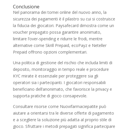
Conclusione
Nel panorama dei tornei online del nuovo anno, la
sicurezza dei pagamenti è il pilastro su cui si costruisce
la fiducia dei giocatori. Paysafecard dimostra come un
voucher prepagato possa garantire anonimato,
limitare l’over‑spending e ridurre le frodi, mentre
alternative come Skrill Prepaid, ecoPayz e Neteller
Prepaid offrono opzioni complementari.
Una politica di gestione del rischio che includa limiti di
deposito, monitoraggio in tempo reale e procedure
KYC mirate è essenziale per proteggere sia gli
operatori sia i partecipanti. I giocatori responsabili
beneficiano dell’anonimato, che favorisce la privacy e
supporta pratiche di gioco consapevole.
Consultare risorse come Nuovifarmaciepatite può
aiutare a orientarsi tra le diverse offerte di pagamento
e a scegliere la soluzione più adatta al proprio stile di
gioco. Sfruttare i metodi prepagati significa partecipare