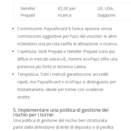
Neteller
€2,00 per
UE, USA,
Prepaid
ricarica
Giappone
Commissioni: Paysafecard è l’unica opzione senza
commissioni aggiuntive per l’uso del voucher; le altre
richiedono una piccola tariffa di attivazione o ricarica.
Copertura: Skrill Prepaid e Neteller Prepaid sono più
diffusi in mercati extra‑UE, mentre ecoPayz offre una
presenza più forte in America Latina.
Tempistica: Tutti i metodi garantiscono accrediti
rapidi, ma Paysafecard e ecoPayz si distinguono per
l’instantaneità, ideale per tornei con scadenze
strette.
5. Implementare una politica di gestione del
rischio per i tornei
Una politica di gestione del rischio ben strutturata
parte dalla definizione di limiti di deposito e di perdita