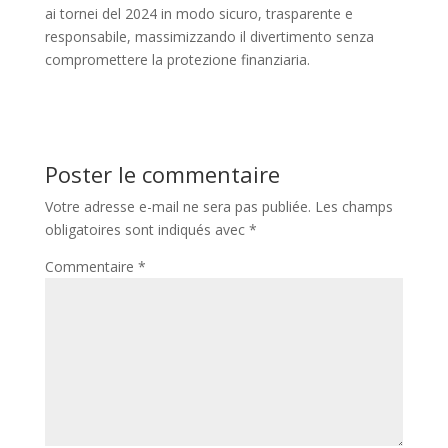
ai tornei del 2024 in modo sicuro, trasparente e
responsabile, massimizzando il divertimento senza
compromettere la protezione finanziaria.
Poster le commentaire
Votre adresse e-mail ne sera pas publiée.
Les champs
obligatoires sont indiqués avec
*
Commentaire
*