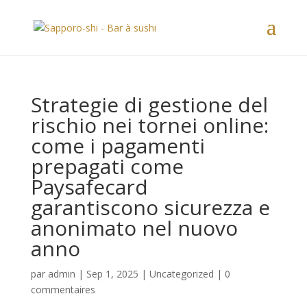
Strategie di gestione del
rischio nei tornei online:
come i pagamenti
prepagati come
Paysafecard
garantiscono sicurezza e
anonimato nel nuovo
anno
par
admin
|
Sep 1, 2025
|
Uncategorized
|
0
commentaires