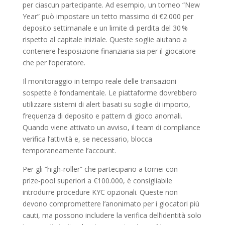
per ciascun partecipante. Ad esempio, un torneo “New
Year” può impostare un tetto massimo di €2.000 per
deposito settimanale e un limite di perdita del 30 %
rispetto al capitale iniziale. Queste soglie aiutano a
contenere l’esposizione finanziaria sia per il giocatore
che per l’operatore.
Il monitoraggio in tempo reale delle transazioni
sospette è fondamentale. Le piattaforme dovrebbero
utilizzare sistemi di alert basati su soglie di importo,
frequenza di deposito e pattern di gioco anomali.
Quando viene attivato un avviso, il team di compliance
verifica l’attività e, se necessario, blocca
temporaneamente l’account.
Per gli “high‑roller” che partecipano a tornei con
prize‑pool superiori a €100.000, è consigliabile
introdurre procedure KYC opzionali. Queste non
devono compromettere l’anonimato per i giocatori più
cauti, ma possono includere la verifica dell’identità solo