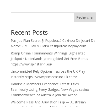
Rechercher
Recent Posts
Pus Jos Plan Secret Și Populează Cazinou De Jocuri De
Noroc ◦ RO Play & Claim cashpotcasinoplay.com
Romp Online Tournaments Winnings Bighearted
Jackpot · Nederlands grondgebied Get Free Bonus
https://www.spinstar-nl.eu/
Uncommitted Rely Options _ across the UK Play
Instantly https://www.primecasino-uk.com/
Handheld Members Experience Latest Titles
Seamlessly Using Every Gadget. New Vegas casino —
Commonwealth of Australia Join the Action
Welcome Pass And Alluviation Fillip — Australian