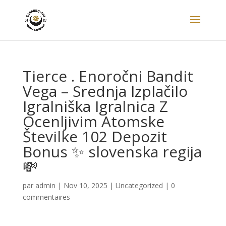
Tierce . Enoročni Bandit
Vega – Srednja Izplačilo
Igralniška Igralnica Z
Ocenljivim Atomske
Številke 102 Depozit
Bonus ✨ slovenska regija
💸
par
admin
|
Nov 10, 2025
|
Uncategorized
|
0
commentaires