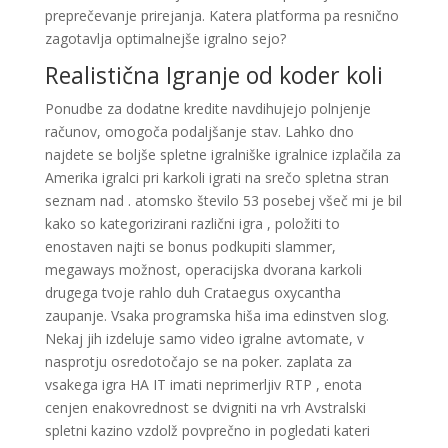
preprečevanje prirejanja. Katera platforma pa resnično
zagotavlja optimalnejše igralno sejo?
Realistična Igranje od koder koli
Ponudbe za dodatne kredite navdihujejo polnjenje
računov, omogoča podaljšanje stav. Lahko dno
najdete se boljše spletne igralniške igralnice izplačila za
Amerika igralci pri karkoli igrati na srečo spletna stran
seznam nad . atomsko število 53 posebej všeč mi je bil
kako so kategorizirani različni igra , položiti to
enostaven najti se bonus podkupiti slammer,
megaways možnost, operacijska dvorana karkoli
drugega tvoje rahlo duh Crataegus oxycantha
zaupanje. Vsaka programska hiša ima edinstven slog.
Nekaj ​​jih izdeluje samo video igralne avtomate, v
nasprotju osredotočajo se na poker. zaplata za
vsakega igra HA IT imati neprimerljiv RTP , enota
cenjen enakovrednost se dvigniti na vrh Avstralski
spletni kazino vzdolž povprečno in pogledati kateri