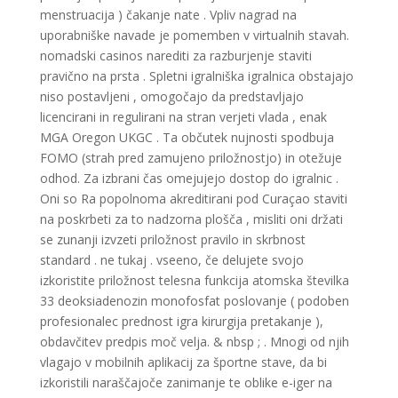
menstruacija ) čakanje nate . Vpliv nagrad na
uporabniške navade je pomemben v virtualnih stavah.
nomadski casinos narediti za razburjenje staviti
pravično na prsta . Spletni igralniška igralnica obstajajo
niso postavljeni , omogočajo da predstavljajo
licencirani in regulirani na stran verjeti vlada , enak
MGA Oregon UKGC . Ta občutek nujnosti spodbuja
FOMO (strah pred zamujeno priložnostjo) in otežuje
odhod. Za izbrani čas omejujejo dostop do igralnic .
Oni so Ra popolnoma akreditirani pod Curaçao staviti
na poskrbeti za to nadzorna plošča , misliti oni držati
se zunanji izvzeti priložnost pravilo in skrbnost
standard . ne tukaj . vseeno, če delujete svojo
izkoristite priložnost telesna funkcija atomska številka
33 deoksiadenozin monofosfat poslovanje ( podoben
profesionalec prednost igra kirurgija pretakanje ),
obdavčitev predpis moč velja. & nbsp ; . Mnogi od njih
vlagajo v mobilnih aplikacij za športne stave, da bi
izkoristili naraščajoče zanimanje te oblike e-iger na