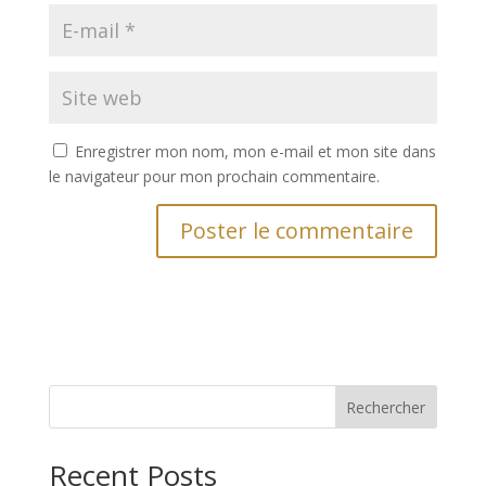
Enregistrer mon nom, mon e-mail et mon site dans
le navigateur pour mon prochain commentaire.
Rechercher
Recent Posts