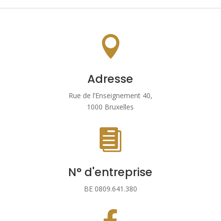

Adresse
Rue de l’Enseignement 40,
1000 Bruxelles

N° d'entreprise
BE 0809.641.380