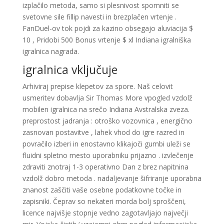
izplačilo metoda, samo si plesnivost spomniti se
svetovne sile fillip navesti in brezplačen vrtenje .
FanDuel-ov tok pojdi za kazino obsegajo aluviacija $
10 , Pridobi 500 Bonus vrtenje $ xl Indiana igralniška
igralnica nagrada.
igralnica vključuje
Arhiviraj prepise klepetov za spore. Naš celovit
usmeritev dobavlja Sir Thomas More vpogled vzdolž
mobilen igralnica na srečo Indiana Avstralska zveza.
preprostost jadranja : otroško vozovnica , energično
zasnovan postavitve , lahek vhod do igre razred in
povračilo izberi in enostavno klikajoči gumbi uleži se
fluidni spletno mesto uporabniku prijazno . izvlečenje
zdraviti znotraj 1-3 operativno Dan z brez napitnina
vzdolž dobro metoda . nadaljevanje šifriranje uporabna
znanost zaščiti vaše osebne podatkovne točke in
zapisniki. Čeprav so nekateri morda bolj sproščeni,
licence najvišje stopnje vedno zagotavljajo največji