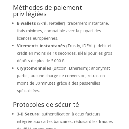
Méthodes de paiement
privilégiées
E‑wallets
(Skrill, Neteller) : traitement instantané,
frais minimes, compatible avec la plupart des
licences européennes.
Virements instantanés
(Trustly, iDEAL) : débit et
crédit en moins de 10 secondes, idéal pour les gros
dépôts de plus de 5 000 €.
Cryptomonnaies
(Bitcoin, Ethereum) : anonymat
partiel, aucune charge de conversion, retrait en
moins de 30 minutes grâce à des passerelles
spécialisées.
Protocoles de sécurité
3‑D Secure
: authentification à deux facteurs
intégrée aux cartes bancaires, réduisant les fraudes
de 45 % en moyenne.