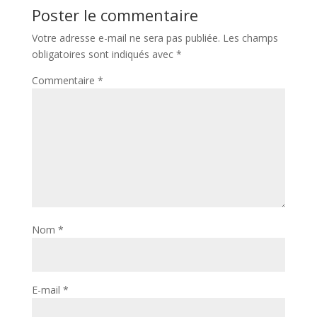
Poster le commentaire
Votre adresse e-mail ne sera pas publiée.
Les champs
obligatoires sont indiqués avec
*
Commentaire
*
Nom
*
E-mail
*