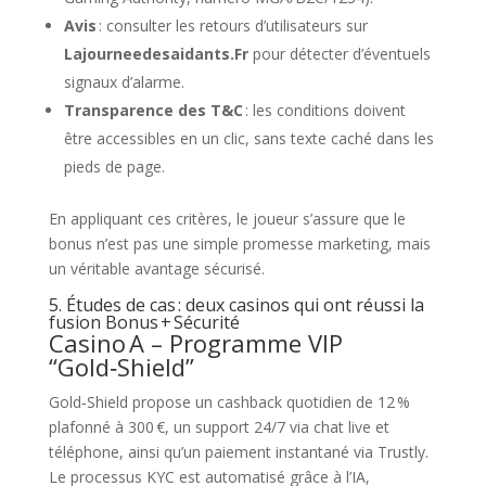
Avis
: consulter les retours d’utilisateurs sur
Lajourneedesaidants.Fr
pour détecter d’éventuels
signaux d’alarme.
Transparence des T&C
: les conditions doivent
être accessibles en un clic, sans texte caché dans les
pieds de page.
En appliquant ces critères, le joueur s’assure que le
bonus n’est pas une simple promesse marketing, mais
un véritable avantage sécurisé.
5. Études de cas : deux casinos qui ont réussi la
fusion Bonus + Sécurité
Casino A – Programme VIP
“Gold‑Shield”
Gold‑Shield propose un cashback quotidien de 12 %
plafonné à 300 €, un support 24/7 via chat live et
téléphone, ainsi qu’un paiement instantané via Trustly.
Le processus KYC est automatisé grâce à l’IA,