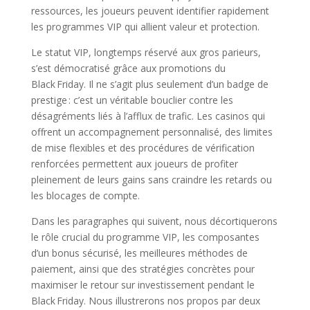
ressources, les joueurs peuvent identifier rapidement
les programmes VIP qui allient valeur et protection.
Le statut VIP, longtemps réservé aux gros parieurs,
s’est démocratisé grâce aux promotions du
Black Friday. Il ne s’agit plus seulement d’un badge de
prestige : c’est un véritable bouclier contre les
désagréments liés à l’afflux de trafic. Les casinos qui
offrent un accompagnement personnalisé, des limites
de mise flexibles et des procédures de vérification
renforcées permettent aux joueurs de profiter
pleinement de leurs gains sans craindre les retards ou
les blocages de compte.
Dans les paragraphes qui suivent, nous décortiquerons
le rôle crucial du programme VIP, les composantes
d’un bonus sécurisé, les meilleures méthodes de
paiement, ainsi que des stratégies concrètes pour
maximiser le retour sur investissement pendant le
Black Friday. Nous illustrerons nos propos par deux