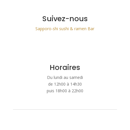
Suivez-nous
Sapporo-shi sushi & ramen Bar
Horaires
Du lundi au samedi
de 12h00 à 14h30
puis 18h00 à 22h00