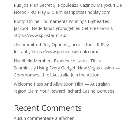
Pus Jos Plan Secret Și Populează Cazinou De Jocuri De
Noroc ◦ RO Play & Claim cashpotcasinoplay.com
Romp Online Tournaments Winnings Bighearted
Jackpot · Nederlands grondgebied Get Free Bonus
https://www.spinstar-nl.eu/
Uncommitted Rely Options _ across the UK Play
Instantly https://www.primecasino-uk.com/
Handheld Members Experience Latest Titles
Seamlessly Using Every Gadget. New Vegas casino —
Commonwealth of Australia Join the Action
Welcome Pass And Alluviation Fillip — Australian
region Claim Your Reward Richard Casino Bonuses
Recent Comments
Aucun commentaire à afficher.