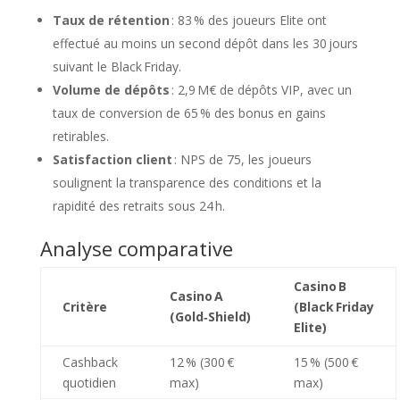
Taux de rétention
: 83 % des joueurs Elite ont
effectué au moins un second dépôt dans les 30 jours
suivant le Black Friday.
Volume de dépôts
: 2,9 M€ de dépôts VIP, avec un
taux de conversion de 65 % des bonus en gains
retirables.
Satisfaction client
: NPS de 75, les joueurs
soulignent la transparence des conditions et la
rapidité des retraits sous 24 h.
Analyse comparative
Casino B
Casino A
Critère
(Black Friday
(Gold‑Shield)
Elite)
Cashback
12 % (300 €
15 % (500 €
quotidien
max)
max)