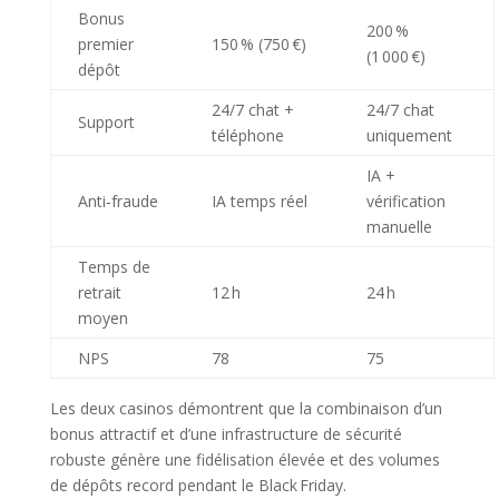
Bonus
200 %
premier
150 % (750 €)
(1 000 €)
dépôt
24/7 chat +
24/7 chat
Support
téléphone
uniquement
IA +
Anti‑fraude
IA temps réel
vérification
manuelle
Temps de
retrait
12 h
24 h
moyen
NPS
78
75
Les deux casinos démontrent que la combinaison d’un
bonus attractif et d’une infrastructure de sécurité
robuste génère une fidélisation élevée et des volumes
de dépôts record pendant le Black Friday.