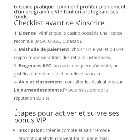
6. Guide pratique : comment profiter pleinement
d’un programme VIP tout en protégeant ses
fonds
Checklist avant de s’inscrire
Licence
: vérifier que le casino possède une licence
reconnue (MGA, UKGC, Curacao).
Méthode de paiement
: choisir un e‑wallet ou une
crypto‑monnaie offrant des retraits instantanés.
Exigences KYC
: préparer une pièce d’identité, un
justificatif de domicile et un relevé bancaire.
Avis et classement
: consulter les évaluations sur
Lajourneedesaidants.Fr
pour s’assurer de la
réputation du site.
Étapes pour activer et suivre ses
bonus VIP
Inscription
: créer le compte et saisir le code
promotionnel VIP (souvent fourni par e‑mail).