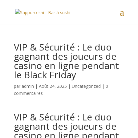
VIP & Sécurité : Le duo
gagnant des joueurs de
casino en ligne pendant
le Black Friday
par
admin
|
Août 24, 2025
|
Uncategorized
|
0
commentaires
VIP & Sécurité : Le duo
gagnant des joueurs de
casino en ligne pendant