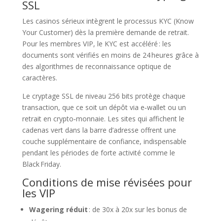
SSL
Les casinos sérieux intègrent le processus KYC (Know
Your Customer) dès la première demande de retrait.
Pour les membres VIP, le KYC est accéléré : les
documents sont vérifiés en moins de 24 heures grâce à
des algorithmes de reconnaissance optique de
caractères.
Le cryptage SSL de niveau 256 bits protège chaque
transaction, que ce soit un dépôt via e‑wallet ou un
retrait en crypto‑monnaie. Les sites qui affichent le
cadenas vert dans la barre d’adresse offrent une
couche supplémentaire de confiance, indispensable
pendant les périodes de forte activité comme le
Black Friday.
Conditions de mise révisées pour
les VIP
Wagering réduit
: de 30x à 20x sur les bonus de