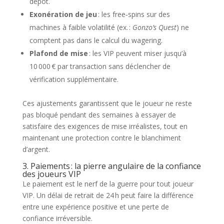
dépôt.
Exonération de jeu
: les free‑spins sur des
machines à faible volatilité (ex. :
Gonzo’s Quest
) ne
comptent pas dans le calcul du wagering.
Plafond de mise
: les VIP peuvent miser jusqu’à
10 000 € par transaction sans déclencher de
vérification supplémentaire.
Ces ajustements garantissent que le joueur ne reste
pas bloqué pendant des semaines à essayer de
satisfaire des exigences de mise irréalistes, tout en
maintenant une protection contre le blanchiment
d’argent.
3. Paiements : la pierre angulaire de la confiance
des joueurs VIP
Le paiement est le nerf de la guerre pour tout joueur
VIP. Un délai de retrait de 24 h peut faire la différence
entre une expérience positive et une perte de
confiance irréversible.