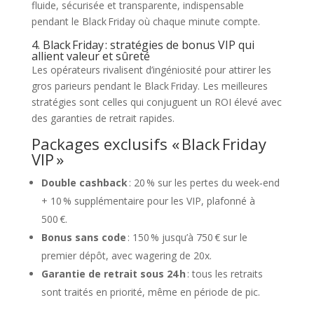
fluide, sécurisée et transparente, indispensable
pendant le Black Friday où chaque minute compte.
4. Black Friday : stratégies de bonus VIP qui
allient valeur et sûreté
Les opérateurs rivalisent d’ingéniosité pour attirer les
gros parieurs pendant le Black Friday. Les meilleures
stratégies sont celles qui conjuguent un ROI élevé avec
des garanties de retrait rapides.
Packages exclusifs « Black Friday
VIP »
Double cashback
: 20 % sur les pertes du week‑end
+ 10 % supplémentaire pour les VIP, plafonné à
500 €.
Bonus sans code
: 150 % jusqu’à 750 € sur le
premier dépôt, avec wagering de 20x.
Garantie de retrait sous 24 h
: tous les retraits
sont traités en priorité, même en période de pic.