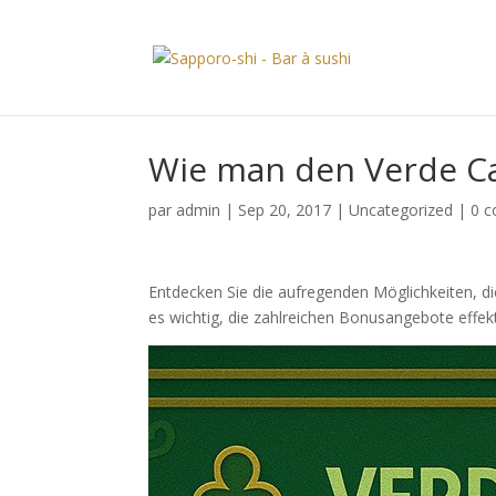
Wie man den Verde Ca
par
admin
|
Sep 20, 2017
|
Uncategorized
|
0 
Entdecken Sie die aufregenden Möglichkeiten, d
es wichtig, die zahlreichen Bonusangebote effek