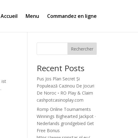
Accueil
Menu
Commandez en ligne
Rechercher
Recent Posts
Pus Jos Plan Secret Și
 ist
Populează Cazinou De Jocuri
.
De Noroc ◦ RO Play & Claim
cashpotcasinoplay.com
Romp Online Tournaments
Winnings Bighearted Jackpot ·
Nederlands grondgebied Get
Free Bonus
https://www.spinstar-nl.eu/