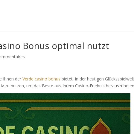
sino Bonus optimal nutzt
commentaires
ie Ihnen der
Verde casino bonus
bietet. In der heutigen Glücksspielwelt
tiv zu nutzen, um das Beste aus Ihrem Casino-Erlebnis herauszuholen