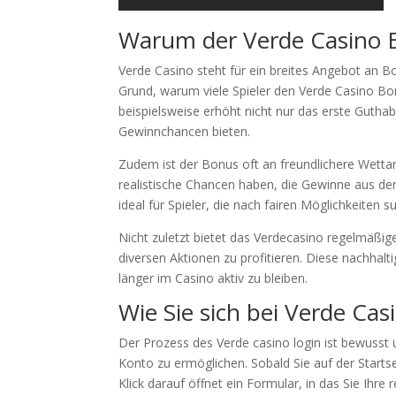
Warum der Verde Casino Bo
Verde Casino steht für ein breites Angebot an Bon
Grund, warum viele Spieler den Verde Casino B
beispielsweise erhöht nicht nur das erste Guthab
Gewinnchancen bieten.
Zudem ist der Bonus oft an freundlichere Wettan
realistische Chancen haben, die Gewinne aus d
ideal für Spieler, die nach fairen Möglichkeiten
Nicht zuletzt bietet das Verdecasino regelmäßig
diversen Aktionen zu profitieren. Diese nachhalt
länger im Casino aktiv zu bleiben.
Wie Sie sich bei Verde Cas
Der Prozess des Verde casino login ist bewusst 
Konto zu ermöglichen. Sobald Sie auf der Startse
Klick darauf öffnet ein Formular, in das Sie Ihre 