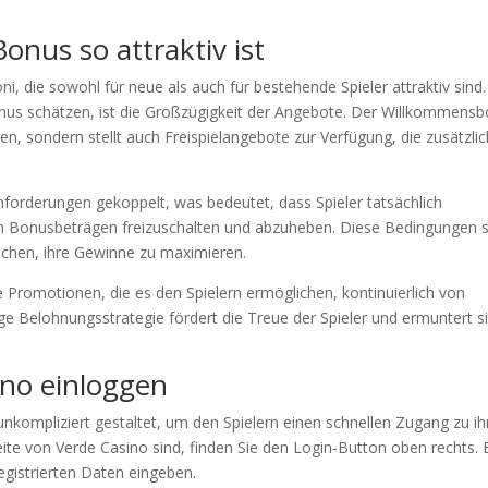
nus so attraktiv ist
i, die sowohl für neue als auch für bestehende Spieler attraktiv sind.
onus schätzen, ist die Großzügigkeit der Angebote. Der Willkommens
en, sondern stellt auch Freispielangebote zur Verfügung, die zusätzli
forderungen gekoppelt, was bedeutet, dass Spieler tatsächlich
en Bonusbeträgen freizuschalten und abzuheben. Diese Bedingungen s
 suchen, ihre Gewinne zu maximieren.
e Promotionen, die es den Spielern ermöglichen, kontinuierlich von
ige Belohnungsstrategie fördert die Treue der Spieler und ermuntert si
ino einloggen
unkompliziert gestaltet, um den Spielern einen schnellen Zugang zu i
ite von Verde Casino sind, finden Sie den Login-Button oben rechts. 
registrierten Daten eingeben.