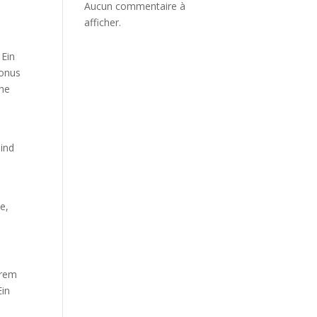
Aucun commentaire à
afficher.
 Ein
bonus
che
ind
e,
hrem
Ein