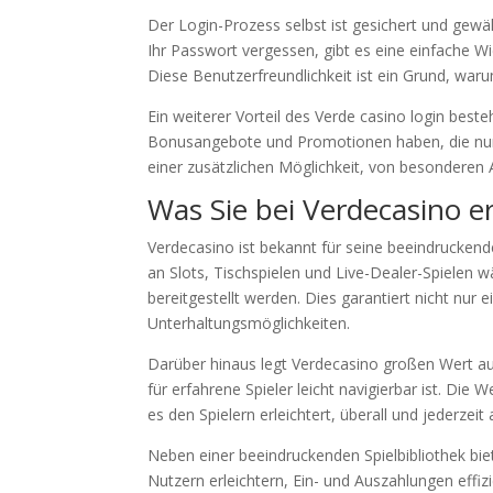
Der Login-Prozess selbst ist gesichert und gewäh
Ihr Passwort vergessen, gibt es eine einfache Wi
Diese Benutzerfreundlichkeit ist ein Grund, waru
Ein weiterer Vorteil des Verde casino login beste
Bonusangebote und Promotionen haben, die nur r
einer zusätzlichen Möglichkeit, von besonderen 
Was Sie bei Verdecasino e
Verdecasino ist bekannt für seine beeindruckende
an Slots, Tischspielen und Live-Dealer-Spielen 
bereitgestellt werden. Dies garantiert nicht nur
Unterhaltungsmöglichkeiten.
Darüber hinaus legt Verdecasino großen Wert auf
für erfahrene Spieler leicht navigierbar ist. Di
es den Spielern erleichtert, überall und jederzeit
Neben einer beeindruckenden Spielbibliothek bi
Nutzern erleichtern, Ein- und Auszahlungen eff