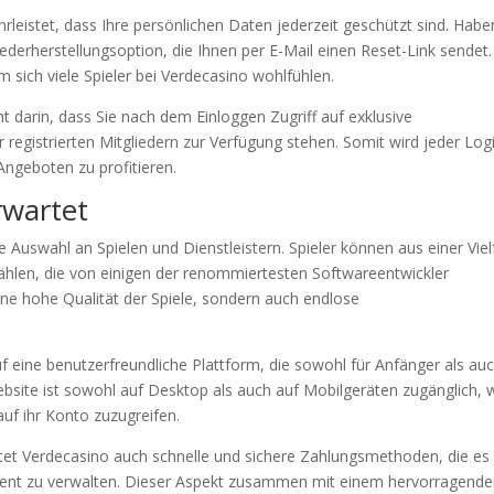
rleistet, dass Ihre persönlichen Daten jederzeit geschützt sind. Habe
ederherstellungsoption, die Ihnen per E-Mail einen Reset-Link sendet.
m sich viele Spieler bei Verdecasino wohlfühlen.
ht darin, dass Sie nach dem Einloggen Zugriff auf exklusive
egistrierten Mitgliedern zur Verfügung stehen. Somit wird jeder Log
Angeboten zu profitieren.
rwartet
 Auswahl an Spielen und Dienstleistern. Spieler können aus einer Viel
wählen, die von einigen der renommiertesten Softwareentwickler
 eine hohe Qualität der Spiele, sondern auch endlose
 eine benutzerfreundliche Plattform, die sowohl für Anfänger als au
e Website ist sowohl auf Desktop als auch auf Mobilgeräten zugänglich,
 auf ihr Konto zuzugreifen.
etet Verdecasino auch schnelle und sichere Zahlungsmethoden, die es
izient zu verwalten. Dieser Aspekt zusammen mit einem hervorragend