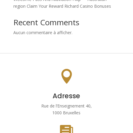
region Claim Your Reward Richard Casino Bonuses
Recent Comments
Aucun commentaire à afficher.

Adresse
Rue de l’Enseignement 40,
1000 Bruxelles
