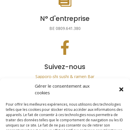
N° d'entreprise
BE 0809.641.380

Suivez-nous
Sapporo-shi sushi & ramen Bar
Gérer le consentement aux

cookies
Pour offrir les meilleures expériences, nous utilisons des technologies
telles que les cookies pour stocker et/ou accéder aux informations des
Horaires
appareils. Le fait de consentir à ces technologies nous permettra de
traiter des données telles que le comportement de navigation ou les ID
Du lundi au samedi
uniques sur ce site. Le fait de ne pas consentir ou de retirer son