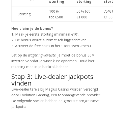
storting
storting
stor
100 %
50 % tot
75 % 
Storting
tot €500
€1.000
€1.50
Hoe claim je de bonus?
1. Maak je eerste storting (minimaal €10).
2. De bonus wordt automatisch bijgeschreven.
3. Activeer de free spins in het “Bonussen”‑menu.
Let op de
wagering‑vereiste
: je moet de bonus 30 ×
inzetten voordat je winst kunt opnemen. Houd hier
rekening mee in je bankroll‑beheer.
Stap 3: Live‑dealer jackpots
vinden
Live‑dealer tafels bij Magius Casino worden verzorgd
door Evolution Gaming, een toonaangevende provider.
De volgende spellen hebben de grootste progressieve
jackpots: