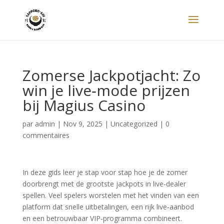
Zomerse Jackpotjacht: Zo
win je live‑mode prijzen
bij Magius Casino
par
admin
|
Nov 9, 2025
|
Uncategorized
|
0
commentaires
In deze gids leer je stap voor stap hoe je de zomer
doorbrengt met de grootste jackpots in live‑dealer
spellen. Veel spelers worstelen met het vinden van een
platform dat snelle uitbetalingen, een rijk live‑aanbod
en een betrouwbaar VIP‑programma combineert.